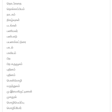
தொடர்கதை
தொல்காப்பியம்
நாடகம்
நிகழ்வுகள்
படங்கள்
பணிமலர்
பண்பாடு
பயணக்கட்டுரை
பாடல்
பாவியம்
பிற
பிற கருவூலம்
புதினம்
புதினம்
பொன்மொழி
மருத்துவம்
மு.இராமகிருட்டிணன்
முகநூல்
மொழிபெயர்ப்பு
மொழிப்போர்