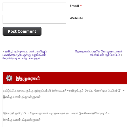
Email
*
Website
«
தமிழர் தம்முடைய பண்புகளிலும்
தேவதானப்பட்டியில் பொதுவுடைமைக்
பலவற்றை ஆரியருக்கு வழங்கினர் –
கட்சியினர் ஆர்ப்பாட்டம்
»
பேராசிரியர் சு. வித்யானந்தன்
இதழுரைகள்
தமிழ்க்கொலைகளுக்கு முற்றுப்புள்ளி இல்லையா? – தமிழுக்குச் செய்ய வேண்டிய ஆயிரம் 21 –
இலக்குவனார் திருவள்ளுவன்
ஆர்வர்டு தமிழ்ப்பீடம் தேவைதானா? – முதல்வருக்குப் பாராட்டும் வேண்டுகோளும்! –
இலக்குவனார் திருவள்ளுவன்