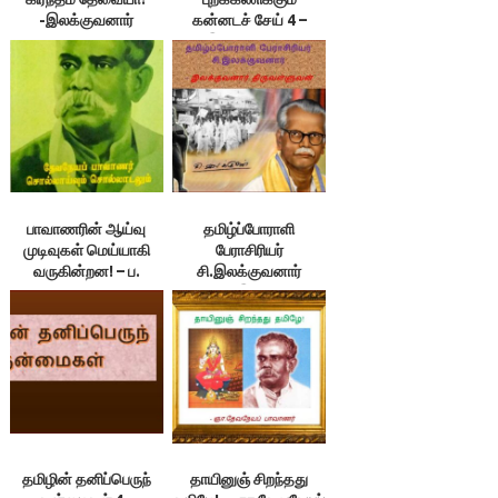
-இலக்குவனார்
கன்னடச் சேய் 4 –
திருவள்ளுவன்
இலக்குவனார்
திருவள்ளுவன்
பாவாணரின் ஆய்வு
தமிழ்ப்போராளி
முடிவுகள் மெய்யாகி
பேராசிரியர்
வருகின்றன! – ப.
சி.இலக்குவனார்
மருதநாயகம்
(ஙீ‌ஙோ) – இலக்குவனார்
திருவள்ளுவன்
தமிழின் தனிப்பெருந்
தாயினுஞ் சிறந்தது