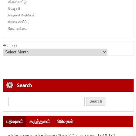
விளையாட்டு
வெருளி
வெருளி அறிவியல்
வேலைவாய்ப்பு
வேளாண்மை
Archives
Search
பதிவுகள்
கருத்துகள்
பிரிவுகள்
தமிழ்க் காப்புக் கழகம் – இணைய அரங்கம்: ஆளுமையர் உரை 173 & 174 ;