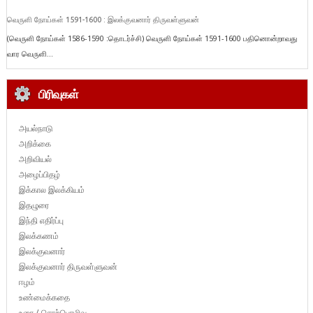
வெருளி நோய்கள் 1591-1600 : இலக்குவனார் திருவள்ளுவன்
(வெருளி நோய்கள் 1586-1590 :தொடர்ச்சி) வெருளி நோய்கள் 1591-1600 பதினொன்றாவது
வார வெருளி...
பிரிவுகள்
அயல்நாடு
அறிக்கை
அறிவியல்
அழைப்பிதழ்
இக்கால இலக்கியம்
இதழுரை
இந்தி எதிர்ப்பு
இலக்கணம்
இலக்குவனார்
இலக்குவனார் திருவள்ளுவன்
ஈழம்
உண்மைக்கதை
உரை / சொற்பொழிவு