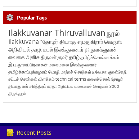
Popular Tags
Ilakkuvanar Thiruvalluvan
நூல்
ilakkuvanar
தோழர் தியாகு எழுதுகிறார்
வெருளி
அறிவியல்
தாழி மடல்
இலக்குவனார் திருவள்ளுவன்
வைகை அனிசு
திருவள்ளுவர்
தமிழ்
தமிழ்ச்சொல்லாக்கம்
இ.பு.ஞானப்பிரகாசன்
மறைமலை இலக்குவனார்
தமிழ்க்காப்புக்கழகம்
மொழி மாற்றச் சொற்கள்
உ.வே.சா.
குறள்நெறி
சட்டச் சொற்கள் விளக்கம்
technical terms
கலைச்சொல்
தோழர்
தியாகு
என் சரித்திரம்
சுரதா
அறிவியல் வகைமைச் சொற்கள் 3000
திருக்குறள்
Recent Posts