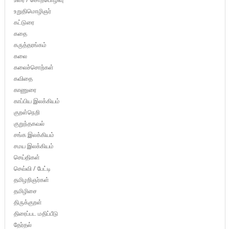
உறுதிமொழிஞர்
கட்டுரை
கதை
கருத்தரங்கம்
கலை
கலைச்சொற்கள்
கவிதை
காணுரை
காப்பிய இலக்கியம்
குறள்நெறி
குறுந்தகவல்
சங்க இலக்கியம்
சமய இலக்கியம்
செய்திகள்
செவ்வி / பேட்டி
தமிழறிஞர்கள்
தமிழிசை
திருக்குறள்
திரைப்பட மதிப்பீடு
தேர்தல்