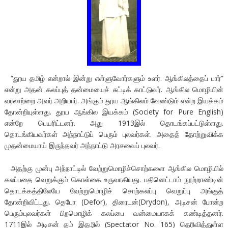
“தூய தமிழ் என்றால் இன்று எள்ளுவோர்களும் உளர். ஆங்கிலத்தைப் பார்”
என்று அதன் கலப்புத் தன்மையைச் சுட்டிக் காட்டுவர். ஆங்கில மொழியின்
வரலாற்றை அவர் அறியார். அங்கும் தூய ஆங்கிலம் வேண்டும் என்ற இயக்கம்
தோன்றியுள்ளது. தூய ஆங்கில இயக்கம் (Society for Pure English)
என்றே பெயரிட்டனர். அது 1913இல் தொடங்கப்பட்டுள்ளது.
தொடங்கியவர்கள் அந்நாட்டுப் பெரும் புலவர்கள். அதைத் தோற்றுவிக்க
முதன்மையாய் இருந்தவர் அந்நாட்டு அரசவைப் புலவர்.
அதற்கு முன்பு அந்நாட்டில் வேற்றுமொழிச்சொற்களை ஆங்கில மொழியில்
கலப்பதை வெறுக்கும் கொள்கை உருவாகியது. பதினெட்டாம் நூற்றாண்டின்
தொடக்கத்திலேயே வேற்றுமொழிச் சொற்கலப்பு வெறுப்பு அங்குத்
தோன்றிவிட்டது. தெபோ (Defor), திரைடன்(Drydon), அடிசன் போன்ற
பெரும்புலவர்கள் பிறமொழிக் கலப்பை வன்மையாகக் கண்டித்தனர்.
1711இல் அடிசன் தம் இதழில் (Spectator No. 165) தெரிவித்துள்ள