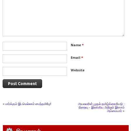
Name
*
Email
*
Website
«
பார்க்கும் இடமெல்லாம் பைந்தமிழே!
அயலவரின் முதல் தமிழ்க்கையேடு :
நிறைவு – இலக்கிய அறிஞர் இராசம்
அம்மையார்
»