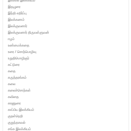
இக்கால இலக்கியம்
இதழுரை
இந்தி எதிர்ப்பு
இலக்கணம்
இலக்குவனார்
இலக்குவனார் திருவள்ளுவன்
ஈழம்
உண்மைக்கதை
உரை / சொற்பொழிவு
உறுதிமொழிஞர்
கட்டுரை
கதை
கருத்தரங்கம்
கலை
கலைச்சொற்கள்
கவிதை
காணுரை
காப்பிய இலக்கியம்
குறள்நெறி
குறுந்தகவல்
சங்க இலக்கியம்