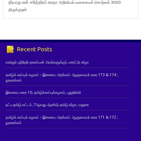
தியாகு
என் சரித்திரம்
சுரதா
அறிவியல் வகைமைச் சொற்கள் 3000
திருக்குறள்
Recent Posts
கவிஞர் புத்தேரி தானப்பன் அவர்களுக்குப் பாராட்டு விழா
தமிழ்க் காப்புக் கழகம் – இணைய அரங்கம்: ஆளுமையர் உரை 173 & 174 ;
நூலரங்கம்
இணைய உரை 10, தமிழ்க்காப்புக்கழகம், புதுதில்லி
நட்பு தமிழ் வட்டம், 7ஆவது ஆண்டு தமிழ் விழா, மதுரை
தமிழ்க் காப்புக் கழகம் – இணைய அரங்கம்: ஆளுமையர் உரை 171 & 172 ;
நூலரங்கம்