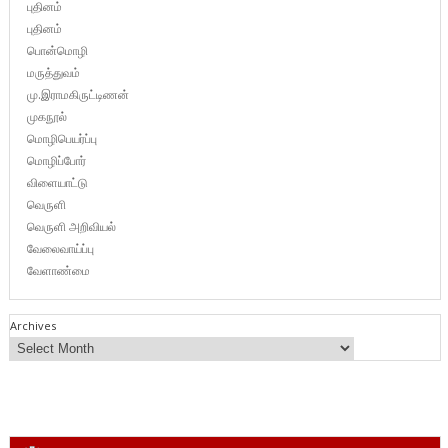
புதினம்
புதினம்
பொன்மொழி
மருத்துவம்
மு.இராமகிருட்டிணன்
முகநூல்
மொழிபெயர்ப்பு
மொழிப்போர்
விளையாட்டு
வெருளி
வெருளி அறிவியல்
வேலைவாய்ப்பு
வேளாண்மை
Archives