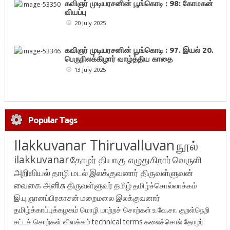
கவிஞர் முடியரசனின் பூங்கொடி : 98: கோமகன்
வியப்பு
20 July 2025
கவிஞர் முடியரசனின் பூங்கொடி : 97. இயல் 20.
பெருநிலக்கிழார் வாழ்த்திய காதை
13 July 2025
Popular Tags
Ilakkuvanar Thiruvalluvan
நூல்
ilakkuvanar
தோழர் தியாகு எழுதுகிறார்
வெருளி
அறிவியல்
தாழி மடல்
இலக்குவனார் திருவள்ளுவன்
வைகை அனிசு
திருவள்ளுவர்
தமிழ்
தமிழ்ச்சொல்லாக்கம்
இ.பு.ஞானப்பிரகாசன்
மறைமலை இலக்குவனார்
தமிழ்க்காப்புக்கழகம்
மொழி மாற்றச் சொற்கள்
உ.வே.சா.
குறள்நெறி
சட்டச் சொற்கள் விளக்கம்
technical terms
கலைச்சொல்
தோழர்