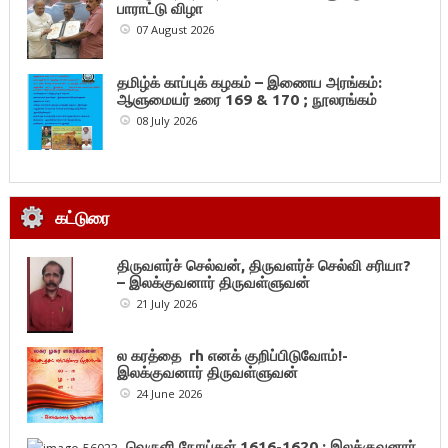
பாராட்டு விழா
07 August 2026
தமிழ்க் காப்புக் கழகம் – இணைய அரங்கம்:
ஆளுமையர் உரை 169 & 170 ; நூலரங்கம்
08 July 2026
கட்டுரை
திருவளர்ச் செல்வன், திருவளர்ச் செல்வி சரியா?
– இலக்குவனார் திருவள்ளுவன்
21 July 2026
ல கரத்தை rh எனக் குறிப்பிடுவோம்!-
இலக்குவனார் திருவள்ளுவன்
24 June 2026
வெருளி நோய்கள் 1616-1620 : இலக்குவனார்