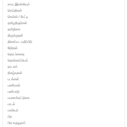
சமய இலக்கியம்
செய்திகள்
செவ்வி / பேட்டி
தமிழறிஞர்கள்
தமிழிசை
திருக்குறள்
திரைப்பட மதிப்பீடு
தேர்தல்
தொடர்கதை
தொல்காப்பியம்
நாடகம்
நிகழ்வுகள்
படங்கள்
பணிமலர்
பண்பாடு
பயணக்கட்டுரை
பாடல்
பாவியம்
பிற
பிற கருவூலம்