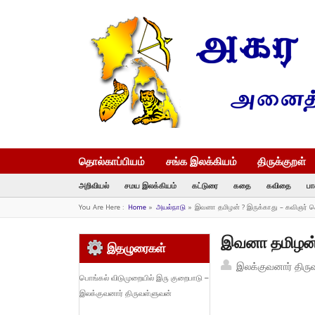
தொல்காப்பியம்
சங்க இலக்கியம்
திருக்குறள்
அறிவியல்
சமய இலக்கியம்
கட்டுரை
கதை
கவிதை
பா
You Are Here :
Home
»
அயல்நாடு
»
இவனா தமிழன் ? இருக்காது – கவிஞர் ச
இவனா தமிழன் 
இதழுரைகள்
இலக்குவனார் திரு
பொங்கல் விடுமுறையில் இரு குறைபாடு –
இலக்குவனார் திருவள்ளுவன்