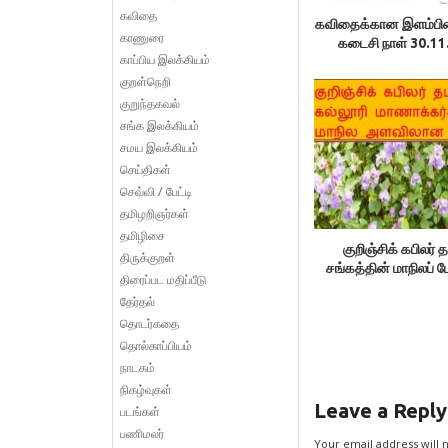
கவிதை
கவிதைக்கான இளம்பிற
காணுரை
கடைசி நாள் 30.1
காப்பிய இலக்கியம்
குறள்நெறி
குறுந்தகவல்
சங்க இலக்கியம்
சமய இலக்கியம்
செய்திகள்
செவ்வி / பேட்டி
தமிழறிஞர்கள்
தமிழிசை
குறிஞ்சிக் கபிலர் த
திருக்குறள்
சங்கத்தின் மாநிலப் ப
திரைப்பட மதிப்பீடு
தேர்தல்
தொடர்கதை
தொல்காப்பியம்
நாடகம்
நிகழ்வுகள்
Leave a Reply
படங்கள்
பணிமலர்
Your email address will 