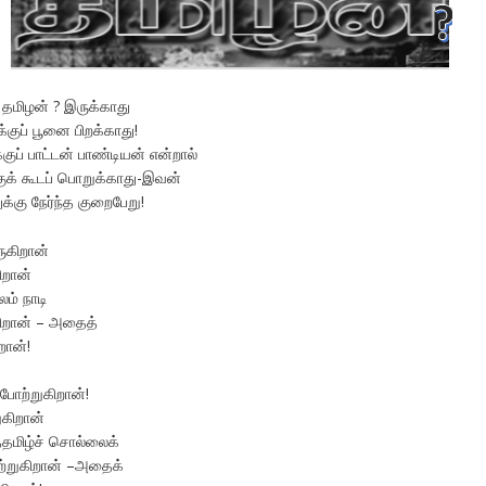
மிழன் ? இருக்காது
குப் பூனை பிறக்காது!
ுப் பாட்டன் பாண்டியன் என்றால்
்குக் கூடப் பொறுக்காது-இவன்
்கு நேர்ந்த குறைபேறு!
ுகிறான்
ிறான்
ம் நாடி
ுகிறான் – அதைத்
றான்!
ோற்றுகிறான்!
றுகிறான்
தமிழ்ச் சொல்லைக்
ற்றுகிறான் –அதைக்