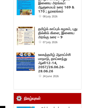
இணைய அரங்கம்:
ஆளுமையர் உரை 169 &
170 ; நூலரங்கம்
08 July 2026
தமிழ்க் காப்புக் கழகம், புது
தில்லிக் கிளை, இணைய
அரங்கு உரை – 9
07 July 2026
உலகத்தமிழ் ஆராய்ச்சி
மாநாடு, தாய்லாந்து
ஆனி12-14,
2057/26.06.26-
28.06.26
24 June 2026
நிகழ்வுகள்