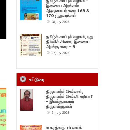
தமிழ்க் காப்புக் கழகம் –
இணைய அரங்கம்:
ஆளுமையர் உரை 169 &
170 ; நூலரங்கம்
08 July 2026
தமிழ்க் காப்புக் கழகம், புது
தில்லிக் கிளை, இணைய
அரங்கு உரை – 9
07 July 2026
கட்டுரை
திருவளர்ச் செல்வன்,
திருவளர்ச் செல்வி சரியா?
– இலக்குவனார்
திருவள்ளுவன்
21 July 2026
ல கரத்தை rh எனக்