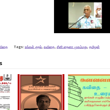
விதை
Tags:
உங்கள் குரல்
,
கவிதை
,
சீனி நைனா முகம்மது
,
தமிழன்
s