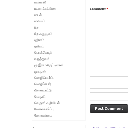
பண்பாடு
பயணக்கட்டுரை
Comment
*
பாடல்
பாவியம்
பிற
பிற கருவூலம்
புதினம்
புதினம்
பொன்மொழி
மருத்துவம்
மு.இராமகிருட்டிணன்
முகநூல்
மொழிபெயர்ப்பு
மொழிப்போர்
விளையாட்டு
வெருளி
வெருளி அறிவியல்
வேலைவாய்ப்பு
வேளாண்மை