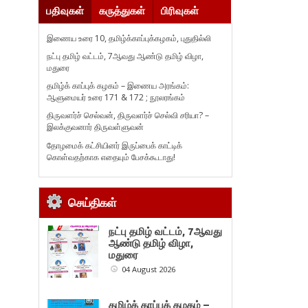
பதிவுகள்
கருத்துகள்
பிரிவுகள்
இணைய உரை 10, தமிழ்க்காப்புக்கழகம், புதுதில்லி
நட்பு தமிழ் வட்டம், 7ஆவது ஆண்டு தமிழ் விழா,
மதுரை
தமிழ்க் காப்புக் கழகம் – இணைய அரங்கம்:
ஆளுமையர் உரை 171 & 172 ; நூலரங்கம்
திருவளர்ச் செல்வன், திருவளர்ச் செல்வி சரியா? –
இலக்குவனார் திருவள்ளுவன்
தோழமைக் கட்சியினர் இருப்பைக் காட்டிக்
கொள்வதற்காக எதையும் பேசக்கூடாது!
செய்திகள்
நட்பு தமிழ் வட்டம், 7ஆவது
ஆண்டு தமிழ் விழா,
மதுரை
04 August 2026
தமிழ்க் காப்புக் கழகம் –