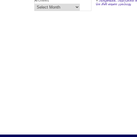
Archives
«
அமிழ்தைவிட அடுப்புக்கரி 
செ.சீனி நைனா முகம்மது