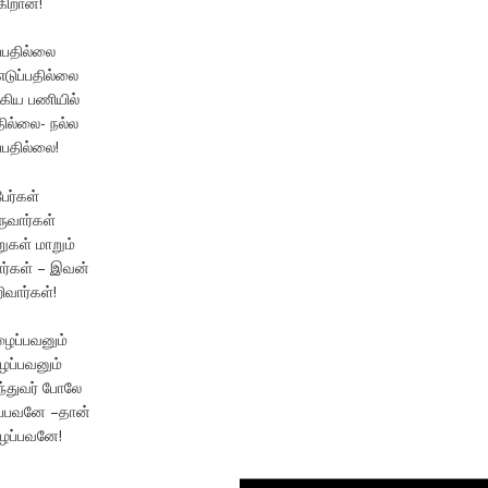
கிறான்!
ப்பதில்லை
டுப்பதில்லை
்கிய பணியில்
ில்லை- நல்ல
்பதில்லை!
ேர்கள்
ருவார்கள்
கள் மாறும்
ார்கள் – இவன்
ிவார்கள்!
ழைப்பவனும்
ைப்பவனும்
துவர் போலே
ப்பவனே –தான்
ழப்பவனே!