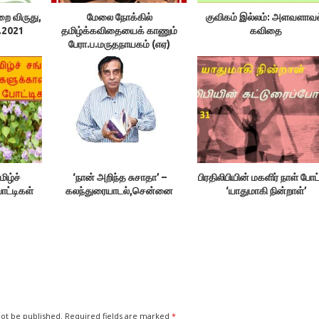
ை விருது,
மேலை நோக்கில்
குவிகம் இல்லம்: அளவளாவல
1.2021
தமிழ்க்கவிதையைக் காணும்
கவிதை
பேரா.ப.மருதநாயகம் (எஏ)
மிழ்ச்
‘நான் அறிந்த சுசாதா’ –
பிரதிலிபியின் மகளிர் நாள் போட்
ோட்டிகள்
கலந்துரையாடல்,சென்னை
‘யாதுமாகி நின்றாள்’
not be published.
Required fields are marked
*