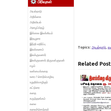
பிரிவுகள்
அயல்நாடு
அறிக்கை
அறிவியல்
அழைப்பிதழ்
இக்கால இலக்கியம்
இதழுரை
இந்தி எதிர்ப்பு
Topics:
அயல்நாடு
,
க
இலக்கணம்
இலக்குவனார்
இலக்குவனார் திருவள்ளுவன்
Related Post
ஈழம்
உண்மைக்கதை
உரை / சொற்பொழிவு
உறுதிமொழிஞர்
கட்டுரை
கதை
கருத்தரங்கம்
கலை
கலைச்சொற்கள்