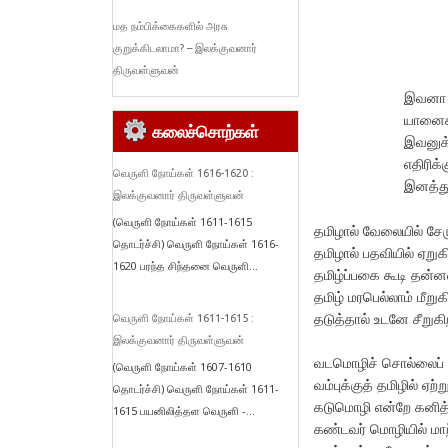
மத நம்பிக்கைகளில் அரசு
குறுக்கிடலாமா? – இலக்குவனார்
திருவள்ளுவன்
இவனா த
யானைக்
கலைச்சொற்கள்
இவனுக்க
எதிரிக
வெருளி நோய்கள் 1616-1620 :
இனத்துக
இலக்குவனார் திருவள்ளுவன்
(வெருளி நோய்கள் 1611-1615
தமிழால் வேலையில் சேர
தொடர்ச்சி) வெருளி நோய்கள் 1616-
தமிழால் பதவியில் ஏறுக
1620 பரந்த சிந்தனை வெருளி...
தமிழ்ப்பகை கூடி தன்னல
தமிழ் மரபெல்லாம் மீற
தடுத்தால் உடனே சீறுகி
வெருளி நோய்கள் 1611-1615 :
இலக்குவனார் திருவள்ளுவன்
வடமொழிச் சொல்லைப் ப
(வெருளி நோய்கள் 1607-1610
வம்புக்குத் தமிழில் ஏற்
தொடர்ச்சி) வெருளி நோய்கள் 1611-
கடுமொழி என்றே கனித்
1615 பயனிலித்தள வெருளி -...
கண்டவர் மொழியில் மா