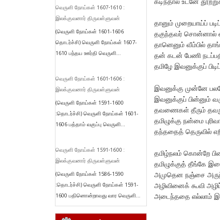
கடிந்தால் உடனே தூற்று
வெருளி நோய்கள் 1607-1610 :
இலக்குவனார் திருவள்ளுவன்
தானும் முறையாய்ப் படி
(வெருளி நோய்கள் 1601-1606
தகுந்தவர் சொன்னால் எ
தொடர்ச்சி) வெருளி நோய்கள் 1607-
தானெனும் வீம்பில் தாங
1610 பந்தய ஊர்தி வெருளி...
தன் கடன் பேணி நடப்பத
தமிழே இவனுக்குப் பிடிப
வெருளி நோய்கள் 1601-1606 :
இவனுக்கு முன்னே பலப
இலக்குவனார் திருவள்ளுவன்
இவனுக்குப் பின்னும் வ
(வெருளி நோய்கள் 1591-1600
தவணைகள் தீரும் தவறு
:தொடர்ச்சி) வெருளி நோய்கள் 1601-
தமிழுக்கு நன்மை புரிவ
1606 பத்தாம் வகுப்பு வெருளி...
தந்ததைத் தெருவில் எற
வெருளி நோய்கள் 1591-1600 :
தமிழ்நலம் கொன்றே பி
இலக்குவனார் திருவள்ளுவன்
தமிழுக்குத் தீங்கே இழ
(வெருளி நோய்கள் 1586-1590
அமுதென நஞ்சை அருந்
:தொடர்ச்சி) வெருளி நோய்கள் 1591-
அழிவினைக் கூவி அழி
1600 பதினொன்றாவது வார வெருளி...
அடைந்ததை எல்லாம் இ