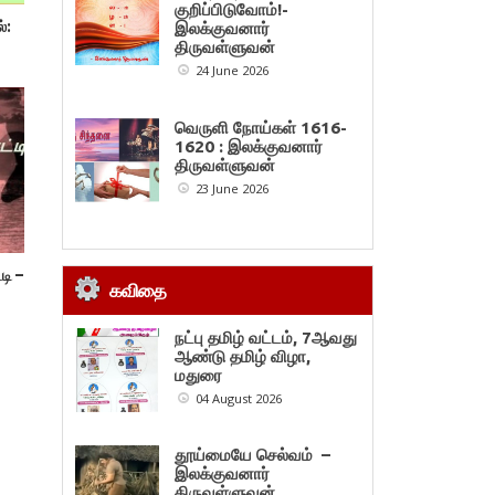
குறிப்பிடுவோம்!-
்:
இலக்குவனார்
திருவள்ளுவன்
24 June 2026
வெருளி நோய்கள் 1616-
1620 : இலக்குவனார்
திருவள்ளுவன்
23 June 2026
டி –
கவிதை
நட்பு தமிழ் வட்டம், 7ஆவது
ஆண்டு தமிழ் விழா,
மதுரை
04 August 2026
தூய்மையே செல்வம் –
இலக்குவனார்
திருவள்ளுவன்