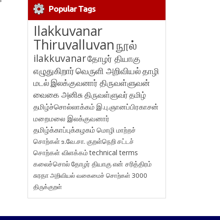
»
Popular Tags
Ilakkuvanar
Thiruvalluvan
நூல்
ilakkuvanar
தோழர் தியாகு
எழுதுகிறார்
வெருளி அறிவியல்
தாழி
மடல்
இலக்குவனார் திருவள்ளுவன்
வைகை அனிசு
திருவள்ளுவர்
தமிழ்
தமிழ்ச்சொல்லாக்கம்
இ.பு.ஞானப்பிரகாசன்
மறைமலை இலக்குவனார்
தமிழ்க்காப்புக்கழகம்
மொழி மாற்றச்
சொற்கள்
உ.வே.சா.
குறள்நெறி
சட்டச்
சொற்கள் விளக்கம்
technical terms
கலைச்சொல்
தோழர் தியாகு
என் சரித்திரம்
சுரதா
அறிவியல் வகைமைச் சொற்கள் 3000
திருக்குறள்