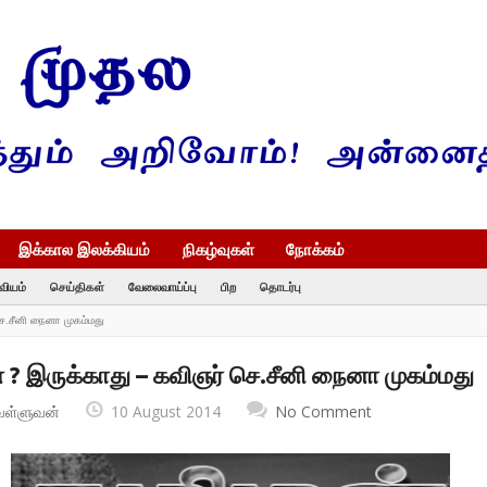
இக்கால இலக்கியம்
நிகழ்வுகள்
நோக்கம்
வியம்
செய்திகள்
வேலைவாய்ப்பு
பிற
தொடர்பு
ெ.சீனி நைனா முகம்மது
? இருக்காது – கவிஞர் செ.சீனி நைனா முகம்மது
வள்ளுவன்
10 August 2014
No Comment