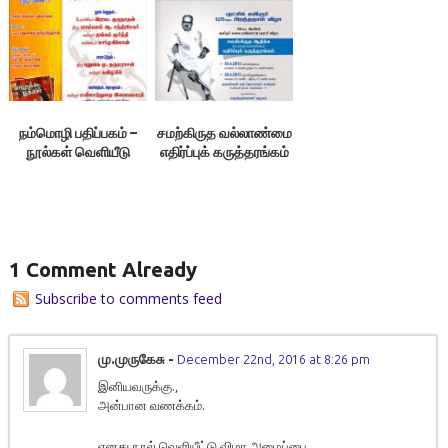
நம்மொழி பதிப்பகம் –
சமற்கிருத வல்லாண்மை
நூல்கள் வெளியீடு
எதிர்ப்புக் கருத்தரங்கம்
1 Comment Already
Subscribe to comments feed
மு.முருகேசு
-
December 22nd, 2016 at 8:26 pm
இனியவருக்கு.,
அன்பான வணக்கம்.
எனது நூல் வெளியீட்டு விழா அழைப்பை