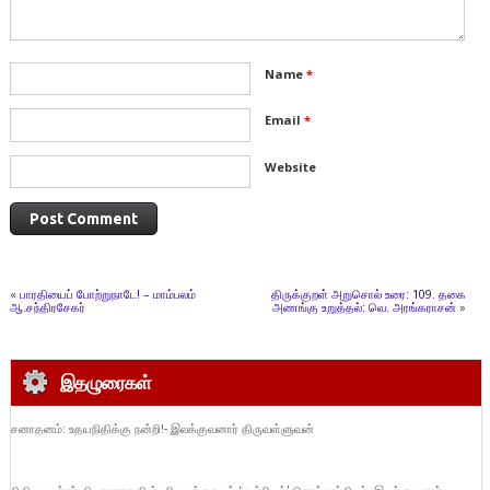
Name
*
Email
*
Website
«
பாரதியைப் போற்றுநாடே! – மாம்பலம்
திருக்குறள் அறுசொல் உரை: 109. தகை
ஆ.சந்திரசேகர்
அணங்கு உறுத்தல்: வெ. அரங்கராசன்
»
இதழுரைகள்
சனாதனம்: உதயநிதிக்கு நன்றி!- இலக்குவனார் திருவள்ளுவன்