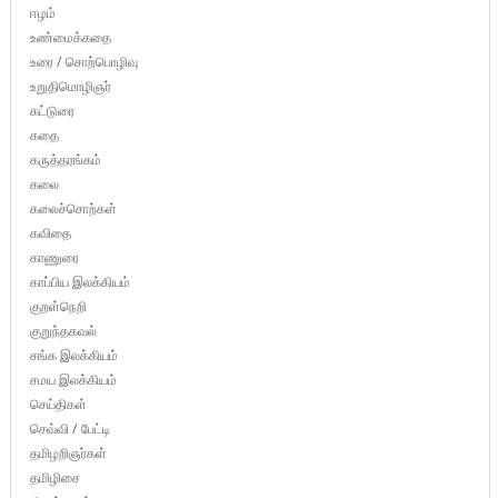
ஈழம்
உண்மைக்கதை
உரை / சொற்பொழிவு
உறுதிமொழிஞர்
கட்டுரை
கதை
கருத்தரங்கம்
கலை
கலைச்சொற்கள்
கவிதை
காணுரை
காப்பிய இலக்கியம்
குறள்நெறி
குறுந்தகவல்
சங்க இலக்கியம்
சமய இலக்கியம்
செய்திகள்
செவ்வி / பேட்டி
தமிழறிஞர்கள்
தமிழிசை