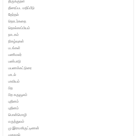
திருக்குறள்
திரைப்பட மதிப்பீடு
தேர்தல்
தொடர்கதை
தொல்காப்பியம்
நாடகம்
நிகழ்வுகள்
படங்கள்
பணிமலர்
பண்பாடு
பயணக்கட்டுரை
பாடல்
பாவியம்
பிற
பிற கருவூலம்
புதினம்
புதினம்
பொன்மொழி
மருத்துவம்
மு.இராமகிருட்டிணன்
முகநூல்