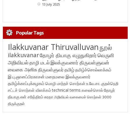
13 July 2025
Popular Tags
Ilakkuvanar Thiruvalluvan
நூல்
ilakkuvanar
தோழர் தியாகு எழுதுகிறார்
வெருளி
அறிவியல்
தாழி மடல்
இலக்குவனார் திருவள்ளுவன்
வைகை அனிசு
திருவள்ளுவர்
தமிழ்
தமிழ்ச்சொல்லாக்கம்
இ.பு.ஞானப்பிரகாசன்
மறைமலை இலக்குவனார்
தமிழ்க்காப்புக்கழகம்
மொழி மாற்றச் சொற்கள்
உ.வே.சா.
குறள்நெறி
சட்டச் சொற்கள் விளக்கம்
technical terms
கலைச்சொல்
தோழர்
தியாகு
என் சரித்திரம்
சுரதா
அறிவியல் வகைமைச் சொற்கள் 3000
திருக்குறள்