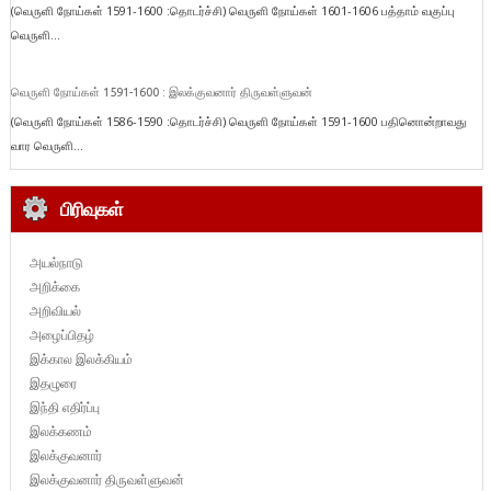
(வெருளி நோய்கள் 1591-1600 :தொடர்ச்சி) வெருளி நோய்கள் 1601-1606 பத்தாம் வகுப்பு
வெருளி...
வெருளி நோய்கள் 1591-1600 : இலக்குவனார் திருவள்ளுவன்
(வெருளி நோய்கள் 1586-1590 :தொடர்ச்சி) வெருளி நோய்கள் 1591-1600 பதினொன்றாவது
வார வெருளி...
பிரிவுகள்
அயல்நாடு
அறிக்கை
அறிவியல்
அழைப்பிதழ்
இக்கால இலக்கியம்
இதழுரை
இந்தி எதிர்ப்பு
இலக்கணம்
இலக்குவனார்
இலக்குவனார் திருவள்ளுவன்