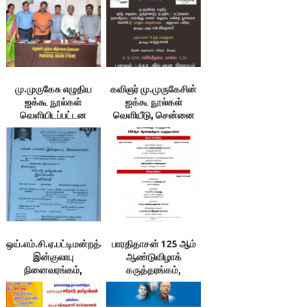
மு.முருகேசு எழுதிய
கவிஞர் மு.முருகேசின்
ஐக்கூ நூல்கள்
ஐக்கூ நூல்கள்
வெளியிடப்பட்டன
வெளியீடு, சென்னை
ஒய்.எம்.சி.ஏ.பட்டிமன்றத்தின்
பாரதிதாசன் 125 ஆம்
இன்குலாபு
ஆண்டுவிழாக்
நினைவரங்கம்,
கருத்தரங்கம்,
சென்னை
சென்னைப்
பல்கலைக்கழகம்