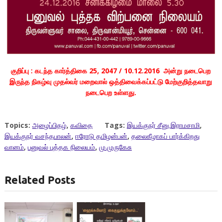
குறிப்பு : கடந்த கார்த்திகை 25, 2047 / 10.12.2016 அன்று நடைபெற
இருந்த நிகழ்வு முதல்வர் மறைவால் ஒத்திவைக்கப்பட்டு மேற்குறித்தவாறு
நடைபெற உள்ளது.
Topics:
அழைப்பிதழ்
,
கவிதை
Tags:
இயக்குநர் சீனு.இராமசாமி
,
இயக்குநர் வசந்தபாலன்
,
ஈரோடு தமிழன்பன்
,
தலைகீழாகப் பார்க்கிறது
வானம்
,
பனுவல் புத்தக நிலையம்
,
மு.முருகேசு
Related Posts