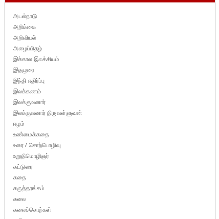
அயல்நாடு
அறிக்கை
அறிவியல்
அழைப்பிதழ்
இக்கால இலக்கியம்
இதழுரை
இந்தி எதிர்ப்பு
இலக்கணம்
இலக்குவனார்
இலக்குவனார் திருவள்ளுவன்
ஈழம்
உண்மைக்கதை
உரை / சொற்பொழிவு
உறுதிமொழிஞர்
கட்டுரை
கதை
கருத்தரங்கம்
கலை
கலைச்சொற்கள்