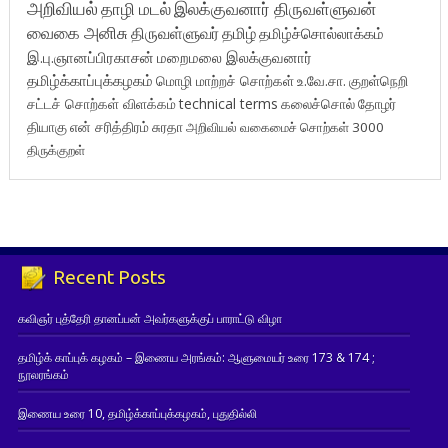
அறிவியல்
தாழி மடல்
இலக்குவனார் திருவள்ளுவன்
வைகை அனிசு
திருவள்ளுவர்
தமிழ்
தமிழ்ச்சொல்லாக்கம்
இ.பு.ஞானப்பிரகாசன்
மறைமலை இலக்குவனார்
தமிழ்க்காப்புக்கழகம்
மொழி மாற்றச் சொற்கள்
உ.வே.சா.
குறள்நெறி
சட்டச் சொற்கள் விளக்கம்
technical terms
கலைச்சொல்
தோழர்
தியாகு
என் சரித்திரம்
சுரதா
அறிவியல் வகைமைச் சொற்கள் 3000
திருக்குறள்
Recent Posts
கவிஞர் புத்தேரி தானப்பன் அவர்களுக்குப் பாராட்டு விழா
தமிழ்க் காப்புக் கழகம் – இணைய அரங்கம்: ஆளுமையர் உரை 173 & 174 ;
நூலரங்கம்
இணைய உரை 10, தமிழ்க்காப்புக்கழகம், புதுதில்லி