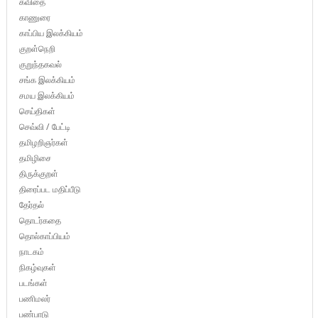
கவிதை
காணுரை
காப்பிய இலக்கியம்
குறள்நெறி
குறுந்தகவல்
சங்க இலக்கியம்
சமய இலக்கியம்
செய்திகள்
செவ்வி / பேட்டி
தமிழறிஞர்கள்
தமிழிசை
திருக்குறள்
திரைப்பட மதிப்பீடு
தேர்தல்
தொடர்கதை
தொல்காப்பியம்
நாடகம்
நிகழ்வுகள்
படங்கள்
பணிமலர்
பண்பாடு