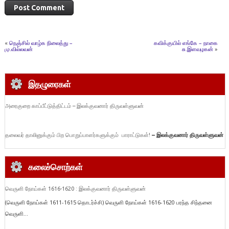
«
நெஞ்சில் வாழ்க நிலைத்து –
கவிக்குயில் எங்கே – நாகை
மு.வில்லவன்
சு.இளவழகன்
»
இதழுரைகள்
அரைகுறை காப்பீட்டுத்திட்டம் – இலக்குவனார் திருவள்ளுவன்
தலைவர் தாலினுக்கும் பிற பொறுப்பாளர்களுக்கும் பாராட்டுகள்!
– இலக்குவனார் திருவள்ளுவன்
கலைச்சொற்கள்
வெருளி நோய்கள் 1616-1620 : இலக்குவனார் திருவள்ளுவன்
(வெருளி நோய்கள் 1611-1615 தொடர்ச்சி) வெருளி நோய்கள் 1616-1620 பரந்த சிந்தனை
வெருளி...