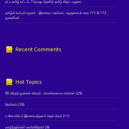
நட்பு தமிழ் வட்டம், 7ஆவது ஆண்டு தமிழ் விழா, மதுரை
தமிழ்க் காப்புக் கழகம் – இணைய அரங்கம்: ஆளுமையர் உரை 171 & 172 ;
நூலரங்கம்
Recent Comments
Hot Topics
85 சித்தர் நூல்கள் விவரம் - பொன்னையா சாமிகள்
(29)
நோக்கம்
(26)
ம.சோ.விக்டர் இணையத்தளம் தொடக்கம்
(11)
வாழ்த்துங்கள்! வளர்கிறோம்!
(9)