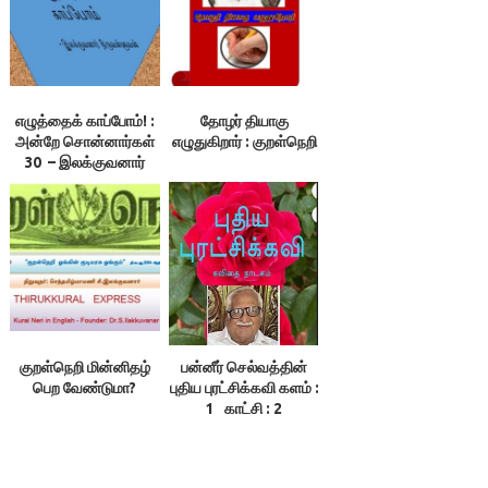
இலக்குவனார்
திருவள்ளுவன்
எழுத்தைக் காப்போம்! :
தோழர் தியாகு
அன்றே சொன்னார்கள்
எழுதுகிறார் : குறள்நெறி
30 – இலக்குவனார்
திருவள்ளுவன்
குறள்நெறி மின்னிதழ்
பன்னீர் செல்வத்தின்
பெற வேண்டுமா?
புதிய புரட்சிக்கவி களம் :
1 காட்சி : 2