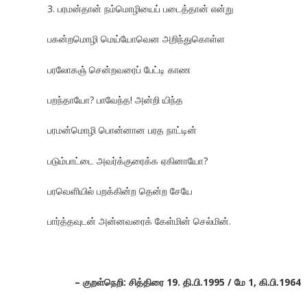
3. பரமன்தான் நம்மொழியைப் படைத்தான் என்று
பகன்றமொழி மெய்யோவென அறிந்துகொள்ள
பரலோகஞ் சென்றவரைப் பேட்டி காண
பறந்தாயோ? பாவேந்த! அன்றி யிந்த
பரமன்மொழி பொன்னான பரத நாட்டின்
படும்பாட்டை அவர்க்குரைக்க ஏகினாயோ?
பரவெளியில் பறக்கின்ற தென்ற சேயே
பார்த்தவுடன் அன்னவரைக் கேள்மின் செல்மின்.
–
குறள்நெறி: சித்திரை 19.
தி.பி.1995 /
மே 1,
கி.பி.1964