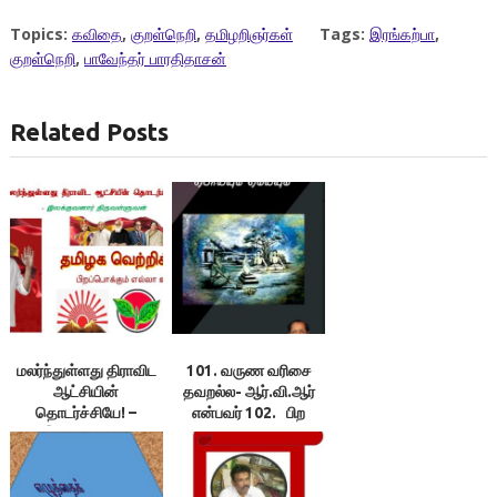
Topics:
கவிதை
,
குறள்நெறி
,
தமிழறிஞர்கள்
Tags:
இரங்கற்பா
,
குறள்நெறி
,
பாவேந்தர் பாரதிதாசன்
Related Posts
மலர்ந்துள்ளது திராவிட
101. வருண வரிசை
ஆட்சியின்
தவறல்ல- ஆர்.வி.ஆர்
தொடர்ச்சியே! –
என்பவர் 102. பிற
இலக்குவனார்
நாட்டார்
திருவள்ளுவன்
சனாதனத்திற்கு
ஆதரவாக இருப்பதாகக்
கூறப்படுகிறதே!-