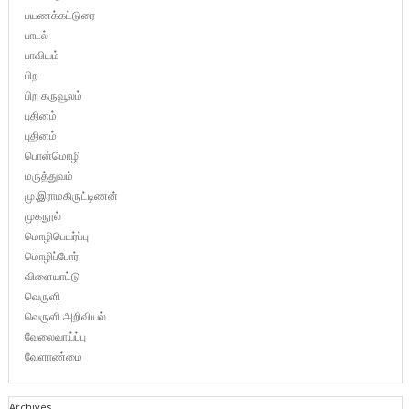
பயணக்கட்டுரை
பாடல்
பாவியம்
பிற
பிற கருவூலம்
புதினம்
புதினம்
பொன்மொழி
மருத்துவம்
மு.இராமகிருட்டிணன்
முகநூல்
மொழிபெயர்ப்பு
மொழிப்போர்
விளையாட்டு
வெருளி
வெருளி அறிவியல்
வேலைவாய்ப்பு
வேளாண்மை
Archives