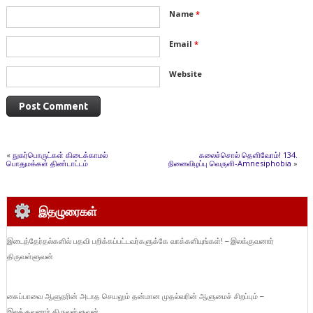
Name
*
Email
*
Website
«
நுகர்பொருட்கள் கிடைக்காமல்
கலைச்சொல் தெளிவோம்! 134.
பொதுமக்கள் திண்டாட்டம்
நினைவிழப்பு வெருளி-Amnesiphobia
»
இதழுரைகள்
இடைத்தேர்தல்களில் பதவி பறிக்கப்பட்டவர்களுக்கே வாக்களியுங்கள்! – இலக்குவனார்
திருவள்ளுவன்
கைப்பாவை ஆளுநரின் அடாத செயலும் தன்மான முதல்வரின் ஆளுமைச் சிறப்பும் –
இலக்குவனார் திருவள்ளுவன்