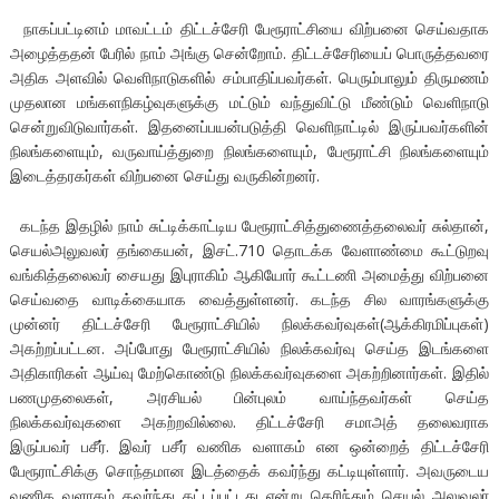
நாகப்பட்டினம் மாவட்டம் திட்டச்சேரி பேரூராட்சியை விற்பனை செய்வதாக
அழைத்ததன் பேரில் நாம் அங்கு சென்றோம். திட்டச்சேரியைப் பொருத்தவரை
அதிக அளவில் வெளிநாடுகளில் சம்பாதிப்பவர்கள். பெரும்பாலும் திருமணம்
முதலான மங்களநிகழ்வுகளுக்கு மட்டும் வந்துவிட்டு மீண்டும் வெளிநாடு
சென்றுவிடுவார்கள். இதனைப்பயன்படுத்தி வெளிநாட்டில் இருப்பவர்களின்
நிலங்களையும், வருவாய்த்துறை நிலங்களையும், பேரூராட்சி நிலங்களையும்
இடைத்தரகர்கள் விற்பனை செய்து வருகின்றனர்.
கடந்த இதழில் நாம் சுட்டிக்காட்டிய பேரூராட்சித்துணைத்தலைவர் சுல்தான்,
செயல்அலுவலர் தங்கையன், இசட்.710 தொடக்க வேளாண்மை கூட்டுறவு
வங்கித்தலைவர் சையது இபுராகிம் ஆகியோர் கூட்டணி அமைத்து விற்பனை
செய்வதை வாடிக்கையாக வைத்துள்ளனர். கடந்த சில வாரங்களுக்கு
முன்னர் திட்டச்சேரி பேரூராட்சியில் நிலக்கவர்வுகள்(ஆக்கிரமிப்புகள்)
அகற்றப்பட்டன. அப்போது பேரூராட்சியில் நிலக்கவர்வு செய்த இடங்களை
அதிகாரிகள் ஆய்வு மேற்கொண்டு நிலக்கவர்வுகளை அகற்றினார்கள். இதில்
பணமுதலைகள், அரசியல் பின்புலம் வாய்ந்தவர்கள் செய்த
நிலக்கவர்வுகளை அகற்றவில்லை. திட்டச்சேரி சமாஅத் தலைவராக
இருப்பவர் பசீர். இவர் பசீர் வணிக வளாகம் என ஒன்றைத் திட்டச்சேரி
பேரூராட்சிக்கு சொந்தமான இடத்தைக் கவர்ந்து கட்டியுள்ளார். அவருடைய
வணிக வளாகம் கவர்ந்து கட்டப்பட்டது என்று தெரிந்தும் செயல் அலுவலர்