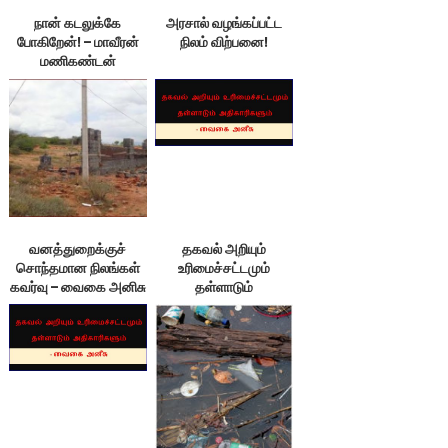
நான் கடலுக்கே
அரசால் வழங்கப்பட்ட
போகிறேன்! – மாவீரன்
நிலம் விற்பனை!
மணிகண்டன்
வனத்துறைக்குச்
தகவல் அறியும்
சொந்தமான நிலங்கள்
உரிமைச்சட்டமும்
கவர்வு – வைகை அனிசு
தள்ளாடும்
அதிகாரிகளும் 5 –
வைகை அனீசு