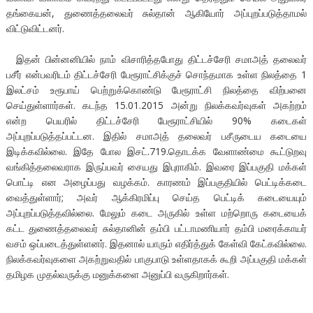
தங்கையன், துணைத்தலைவர் சுல்தான் ஆகியோர் அப்புறப்படுத்தாமல்
விட்டுவிட்டனர்.
இதன் பின்னனியில் நாம் விசாரித்தபோது திட்டச்சேரி சமாஅத் தலைவர்
பசீர் என்பவரிடம் திட்டச்சேரி பேரூராட்சிக்குச் சொந்தமாக உள்ள நிலத்தை 1
இலட்சம் உரூபாய் பெற்றுக்கொண்டு பேரூராட்சி நிலத்தை விற்பனை
செய்துள்ளார்கள். கடந்த 15.01.2015 அன்று நிலக்கவர்வுகள் அகற்றம்
என்ற பெயரில் திட்டச்சேரி பேரூராட்சியில் 90% கடைகள்
அப்புறப்படுத்தப்பட்டன. இதில் சமாஅத் தலைவர் பசீருடைய கடையை
இடிக்கவில்லை. இதே போல இசட்.719.தொடக்க வேளாண்மை கூட்டுறவு
வங்கித்தலைவராக இருப்பவர் சையது இபுராகிம். இவரை இப்பகுதி மக்கள்
பொட்டி என அழைப்பது வழக்கம். காரணம் இப்பகுதியில் பெட்டிக்கடை
வைத்துள்ளார்; அவர் ஆக்கிரமிப்பு செய்த பெட்டிக் கடையையும்
அப்புறப்படுத்தவில்லை. மேலும் கடை அருகில் உள்ள மற்றொரு கடையைக்
கட்ட துணைத்தலைவர் சுல்தானின் தம்பி பட்டாமணியார் தம்பி மரைக்காயர்
வசம் ஒப்படைத்துள்ளனர். இதனால் யாரும் எதிர்த்துக் கேள்வி கேட்கவில்லை.
நிலக்கவர்வுகளை அகற்றுவதில் பாகுபாடு உள்ளதாகக் கூறி அப்பகுதி மக்கள்
தமிழக முதல்வருக்கு மனுக்களை அனுப்பி வருகிறார்கள்.