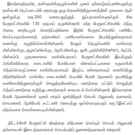
இவற்றைத்தவிர, தன்உதவிக்குழுக்களின் மூலம் நல்வாழ்வுப்பணிகளுக்கு
நாள்கூலி அடிப்படையில் ஏதாவது ஒரு தொண்டுநிறுவனத்தின் மூலமாக ஆள்
ஒன்றுக்கு உரூ.300 வரையறுத்துத் துப்புரவாளர்களுக்குச் சில
பேரூராட்சிகளில் 130 உரூபாய் தருகின்றனர் மற்ற பேரூராட்சிகளில் அந்த
அளவு ஊதியமும் கொடுப்பதில்லை. இதில் பேரூராட்சிகளில் பணியே
செய்யாதவர்களைத் தற்காலிகப் பணியாளர்களாக நியமித்துள்ளதாகக்
கணக்கு எழுதிக்கொள்கின்றனர். மேலும் தெருக்களில் வாங்காத
மின்விளக்கு, குழாய்விளக்கு, ஆவி விளக்கு, ஒளி முடுக்கி(starter), பிடிப்பி,
மின்கம்பி, முதலானவை வாங்கியதாகப் பேரூராட்சிகளின் இயக்குநர்
அங்கீகரிக்காத கடைகளில் போலியான விலைப்பட்டிகளை உருவாக்கி
அந்தப்பொருட்களை வாங்கியதாகவும் இருப்பு உள்ளதாகவும் காண்பித்து
விடுகிறார்கள். வாங்கிய கடைகளின் பெயரில் போலி ஆவணம் தயாரித்து
வணிகவரித்துறைக்குச் செலுத்தவேண்டிய பணத்தை மட்டும் செலுத்தி
அந்தப்பணத்தை கழித்து பணத்தைக் கையாடல் செய்கின்றனர். இவ்வாறான
போலி ஆவணங்கள் மூலம் மாதம் ஒன்றிற்குச் செயல் அலுவலர், தலைவர்,
செயலாளர் ஆகியோர் கூட்டணி அமைத்து ஒவ்வொருவரும் உரூ.1இலட்சம்
வீதம்வரை கொள்ளையடிக்கின்றனர்.
திட்டச்சேரி பேரூராட்சி நிலத்தை விற்பனை செய்யும் செயல் அலுவலர்
தங்கையன்-இடைத்தரகராகச் செயல்படும் துணைத்தலைவர் சுல்தான்