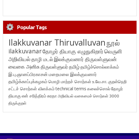
Popular Tags
Ilakkuvanar Thiruvalluvan
நூல்
ilakkuvanar
தோழர் தியாகு எழுதுகிறார்
வெருளி
அறிவியல்
தாழி மடல்
இலக்குவனார் திருவள்ளுவன்
வைகை அனிசு
திருவள்ளுவர்
தமிழ்
தமிழ்ச்சொல்லாக்கம்
இ.பு.ஞானப்பிரகாசன்
மறைமலை இலக்குவனார்
தமிழ்க்காப்புக்கழகம்
மொழி மாற்றச் சொற்கள்
உ.வே.சா.
குறள்நெறி
சட்டச் சொற்கள் விளக்கம்
technical terms
கலைச்சொல்
தோழர்
தியாகு
என் சரித்திரம்
சுரதா
அறிவியல் வகைமைச் சொற்கள் 3000
திருக்குறள்