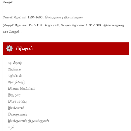
வெருளி...
வெருளி நோய்கள் 1591-1600 : இலக்குவனார் திருவள்ளுவன்
(வெருளி நோய்கள் 1586-1590 :தொடர்ச்சி) வெருளி நோய்கள் 1591-1600 பதினொன்றாவது
வார வெருளி...
பிரிவுகள்
அயல்நாடு
அறிக்கை
அறிவியல்
அழைப்பிதழ்
இக்கால இலக்கியம்
இதழுரை
இந்தி எதிர்ப்பு
இலக்கணம்
இலக்குவனார்
இலக்குவனார் திருவள்ளுவன்
ஈழம்