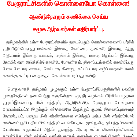
பேரூராட்சிகளில் கொள்ளையோ கொள்ளை!
ஆண்டுதோறும் தணிக்கை செய்ய
சமூக ஆர்வலர்கள் எதிர்பார்ப்பு.
தமிழகத்தில் உள்ள பேரூராட்சிகளில் நடைபெறும் கொள்ளைகளைப் பற்றிக்
குறிப்பிடும்பொழுது மன்னன் இல்லாத கோட்டை, தண்ணீர் இல்லாத ஆறு,
அதிகாரம் இல்லாத காவலர், மரங்கள் இல்லாத மலை, தெய்வம் இல்லாத
கோயில் என அடுக்கிக்கொண்டே போவார்கள். திரைப்படங்களில் காண்பிப்பது
போல போடாத சாலை, வெட்டாத கிணறு, கட்டப்படாத கழிப்பறைகள் எனக்
கணக்கு காட்டி பணத்தைக் கொள்ளையடிப்பது உண்டு.
பொதுவாகத் தமிழகம் முழுவதும் உள்ள பேரூராட்சிப்பகுதிகளில் பலவித
முறைகேடுகள் நடைபெற்று வருகின்றன. குடிநீர் வழங்கல் பிரிவில் பழுதான
குழாய்இணைப்பு, மின் எந்திரம், அதரி(valve), அடிகுழாய் போன்றவை
அமைக்கப்பட்டு இருக்கும். ஏற்கெனவே இருக்கும் குழாய் இணைப்புகளைத்
தோண்டியும், பழைய மின் எந்திரங்களை எடுத்துப் புதிய மின் எந்திரம்போல்
வண்ணம் பூசி புதிய மின் எந்திரம் வாங்கியதாக மூன்றுவித ஒப்பந்தங்களைப்
போலியாக உருவாக்கி அதில் குறைந்த அளவு உள்ள விலைப்புள்ளியைக்
காண்பித்து மின் எந்திரம் வாங்கியதாகக் கணக்கு எழுதுகின்றனர். மேலும்