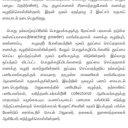
பழைய அதரி(valve), அடி குழாய்களைச் சீரமைத்ததுபோலக் கணக்கு
எழுதிக்கொள்கின்றனர். இதன் மூலம் ஏறத்தாழ 2 இலட்சம் உரூபாய்
கையாடல் நடைபெறுகிறது.
பொது நல்வாழ்வுப்பிரிவில் பொதுமக்களுக்கு நோய்கள் பரவாமல் தடுக்க
சுன்னப்பாசகை(bleaching powder) வாங்கியதாகக் கணக்கு எழுதியும்,
சுண்ணாம்பு, கழுவுநீர் போன்றவற்றின் மூலம் தூய்மை செய்ததாகக்
கணக்கு எழுதிக்கொள்கின்றனர். மேலும் பொதுக்கழிப்பிடங்களில் தூய்மை
செய்ய ஒப்பந்தப்புள்ளி மூலம் தனியாருக்கு விடுகின்றனர். இவ்வாறு
ஒப்பந்தம் விடப்பட்ட பொதுக்கழிப்பிடங்களைத் தூய்மை செய்ததாகக்
கணக்கு எழுதி ஏமாற்றுகின்றனர். துப்புரவு செய்வதற்குரிய நல்வாழ்வுப்
பணியாளர்களுக்குக் கையுறை, தரமுள்ள காலணிகள் வாங்கியதாக
ஆவணங்கள் உருவாக்குகின்றனர். இவற்றின் மூலமும் பணம் கையாடல்
நடைபெறுகிறது. அலுவலகத்தில் பணிபுரியும் எழுத்தர், தற்காலிகப்
பணியாளர்கள், வரித்தண்டலர்கள்(bill collectors0 ஆகியவர்களுக்கு
மாதமாதம் வழங்ககூடிய பயணப்படியைப் பணமாக வங்கியில் எடுத்து
அந்தப்பணத்தைக் கொடுக்காமல் பேரூராட்சிகளின் உதவி இயக்குநர் பார்க்க
வேண்டும் எனக்கூறிச் செயல் அலுவலர், தலைவர், துணைத்தலைவர்
ஆகியோர் எடுத்துக்கொள்கின்றனர்.