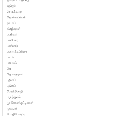
திரைப்பட மதிப்பீடு
தேர்தல்
தொடர்கதை
தொல்காப்பியம்
நாடகம்
நிகழ்வுகள்
படங்கள்
பணிமலர்
பண்பாடு
பயணக்கட்டுரை
பாடல்
பாவியம்
பிற
பிற கருவூலம்
புதினம்
புதினம்
பொன்மொழி
மருத்துவம்
மு.இராமகிருட்டிணன்
முகநூல்
மொழிபெயர்ப்பு