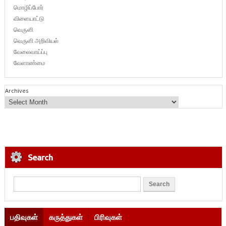
மொழிப்போர்
விளையாட்டு
வெருளி
வெருளி அறிவியல்
வேலைவாய்ப்பு
வேளாண்மை
Archives
Search
பதிவுகள்
கருத்துகள்
பிரிவுகள்