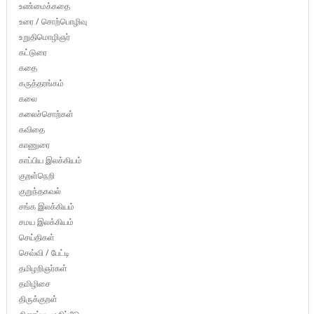
உண்மைக்கதை
உரை / சொற்பொழிவு
உறுதிமொழிஞர்
கட்டுரை
கதை
கருத்தரங்கம்
கலை
கலைச்சொற்கள்
கவிதை
காணுரை
காப்பிய இலக்கியம்
குறள்நெறி
குறுந்தகவல்
சங்க இலக்கியம்
சமய இலக்கியம்
செய்திகள்
செவ்வி / பேட்டி
தமிழறிஞர்கள்
தமிழிசை
திருக்குறள்