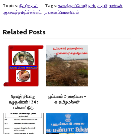
Topics:
நிகழ்வுகள்
Tags:
உலகத்தாய்மொழிநாள்
,
க.தமிழமல்லன்
,
புதுவைத்தமிழ்ச்சங்கம்
,
மு.பாலசுப்பிரமணியன்
Related Posts
தோழர் தியாகு
பூம்புகார் அவலநிலை –
எழுதுகிறார் 134 :
க.தமிழமல்லன்
பன்னாட்டுத்
தாய்மொழிகள் நாள்￼