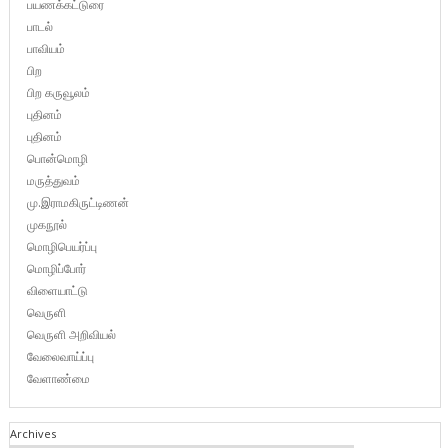
பயணக்கட்டுரை
பாடல்
பாவியம்
பிற
பிற கருவூலம்
புதினம்
புதினம்
பொன்மொழி
மருத்துவம்
மு.இராமகிருட்டிணன்
முகநூல்
மொழிபெயர்ப்பு
மொழிப்போர்
விளையாட்டு
வெருளி
வெருளி அறிவியல்
வேலைவாய்ப்பு
வேளாண்மை
Archives