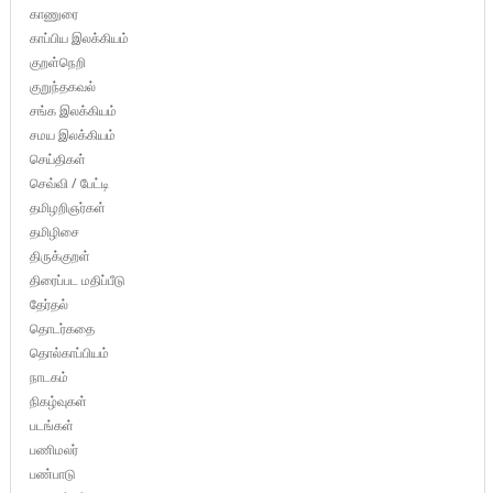
காணுரை
காப்பிய இலக்கியம்
குறள்நெறி
குறுந்தகவல்
சங்க இலக்கியம்
சமய இலக்கியம்
செய்திகள்
செவ்வி / பேட்டி
தமிழறிஞர்கள்
தமிழிசை
திருக்குறள்
திரைப்பட மதிப்பீடு
தேர்தல்
தொடர்கதை
தொல்காப்பியம்
நாடகம்
நிகழ்வுகள்
படங்கள்
பணிமலர்
பண்பாடு