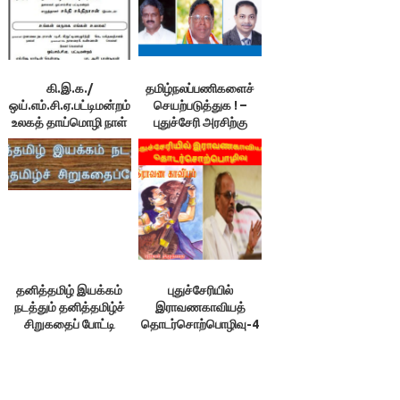
கி.இ.க./
தமிழ்நலப்பணிகளைச்
ஒய்.எம்.சி.ஏ.பட்டிமன்றம்
செயற்படுத்துக ! –
உலகத் தாய்மொழி நாள்
புதுச்சேரி அரசிற்கு
வேண்டுகோள்
தனித்தமிழ் இயக்கம்
புதுச்சேரியில்
நடத்தும் தனித்தமிழ்ச்
இராவணகாவியத்
சிறுகதைப் போட்டி
தொடர்சொற்பொழிவு-4