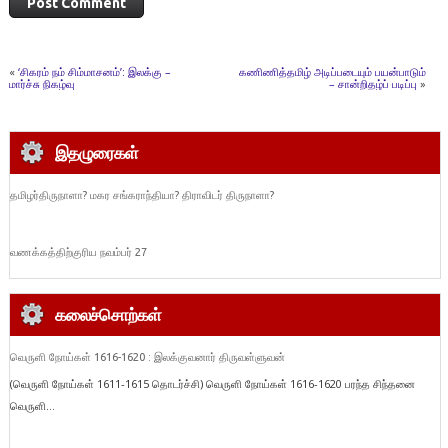
«
‘சிகரம் நம் சிம்மாசனம்’: இலக்கு –
கணிணித்தமிழ் அடிப்படையும் பயன்பாடும்
மார்ச்சு நிகழ்வு
– சான்றிதழ்ப் படிப்பு
»
இதழுரைகள்
தமிழர்திருநாளா? மகர சங்கராந்தியா? திராவிடர் திருநாளா?
வணக்கத்திற்குரிய நவம்பர் 27
கலைச்சொற்கள்
வெருளி நோய்கள் 1616-1620 : இலக்குவனார் திருவள்ளுவன்
(வெருளி நோய்கள் 1611-1615 தொடர்ச்சி) வெருளி நோய்கள் 1616-1620 பரந்த சிந்தனை
வெருளி...