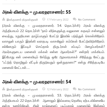
அகல் விளக்கு – மு.வரதராசனார்: 55
இலக்குவனார் திருவள்ளுவன்
17 February 2022
No Comment
(அகல் விளக்கு – மு.வரதராசனார். 54. தொடர்ச்சி) அகல் விளக்கு
அத்தியாயம் 22 தொடர்ச்சி “நாம் வீடுகளுக்கு வலுவான கதவும் சன்னலும்
வைத்து, உறுதியான தாழ்ப்பாளும் போட்டு இரவில் படுத்துக் கொள்கிறோம்.
வாசலுள் யாரும் இறங்கி வராதபடி வாசலிலும் கம்பிகள் போட்டுவிடுகிறோம்.
எல்லோரும் இப்படிச் செய்தால் திருடர்கள் எப்படிப் பிழைப்பார்கள்?
அவர்களுடைய மனைவி மக்கள் என்ன ஆவார்கள்?” என்றார் பாக்கியம்.
இப்போது என் மனைவியும் சேர்ந்து ஒரே ஆரவாரமாகச் சிரித்தது கேட்டது.
“பட்டுத் தொழிலும் வீட்டில் திருடுவதும் ஒன்றுதானா?” என்று சிரித்தபடியே
மனைவி கேட்டாள்….
அகல் விளக்கு – மு.வரதராசனார்: 54
இலக்குவனார் திருவள்ளுவன்
12 February 2022
No Comment
(அகல் விளக்கு – மு.வரதராசனார். 53. தொடர்ச்சி) அகல் விளக்கு
அத்தியாயம் 22 தொடர்ச்சி ஆனாலும் இவ்வளவு தெளிவு ஏற்படவில்லையே
என்று உணர்ந்தேன். சிலர் நூல்களைப் படிப்பதால் மூளையில் இன்னும்