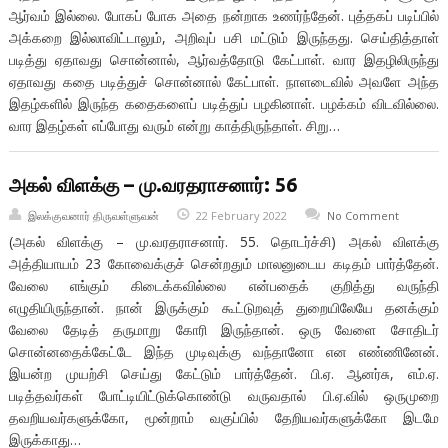
ஆர்வம் இல்லை. போகப் போக அதை நன்றாக உணர்ந்தேன். புத்தகப் படிப்பில்
அக்கறை இல்லாவிட்டாலும், அறிவுப் பசி மட்டும் இருந்தது. செய்தித்தாள்
படித்து ஏதாவது சொன்னால், ஆர்வத்தோடு கேட்பாள். வார இதழிலிருந்து
ஏதாவது கதை படித்துச் சொன்னால் கேட்பாள். நாளடைவில் அவளே அந்த
இதழ்களில் இருந்த கதைகளைப் படித்துப் பழகினாள். பழக்கம் விடவில்லை.
வார இதழ்கள் எப்போது வரும் என்று காத்திருந்தாள். சிறு…
அகல் விளக்கு – மு.வரதராசனார்: 56
இலக்குவனார் திருவள்ளுவன்
22 February 2022
No Comment
(அகல் விளக்கு – மு.வரதராசனார். 55. தொடர்ச்சி) அகல் விளக்கு
அத்தியாயம் 23 கோவைக்குச் சென்றதும் மாலனுடைய கடிதம் பார்த்தேன்.
வேலை எங்கும் கிடைக்கவில்லை என்பதைக் குறித்து வருந்தி
எழுதியிருந்தான். நான் இருக்கும் கூட்டுறவுத் துறையிலேயே தனக்கும்
வேலை தேடித் தருமாறு கோரி இருந்தான். ஒரு வேளை சோதிடர்
சொன்னதைக்கேட்டே இந்த முடிவுக்கு வந்தானோ என எண்ணினேன்.
இயன்ற முயற்சி செய்து கேட்டும் பார்த்தேன். பி.ஏ. ஆனர்சு, எம்.ஏ.
படித்தவர்கள் போட்டியிட்டுக்கொண்டு வருவதால் பி.ஏ.வில் ஒருமுறை
தவறியவர்களுக்கோ, மூன்றாம் வகுப்பில் தேறியவர்களுக்கோ இடமே
இருக்காது…