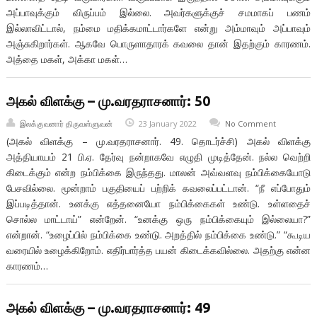
அப்பாவுக்கும் விருப்பம் இல்லை. அவர்களுக்குச் சமமாகப் பணம்
இல்லாவிட்டால், நம்மை மதிக்கமாட்டார்களே என்று அம்மாவும் அப்பாவும்
அஞ்சுகிறார்கள். ஆகவே பொருளாதாரக் கவலை தான் இதற்கும் காரணம்.
அத்தை மகள், அக்கா மகள்…
அகல் விளக்கு – மு.வரதராசனார்: 50
இலக்குவனார் திருவள்ளுவன்
23 January 2022
No Comment
(அகல் விளக்கு – மு.வரதராசனார். 49. தொடர்ச்சி) அகல் விளக்கு
அத்தியாயம் 21 பி.ஏ. தேர்வு நன்றாகவே எழுதி முடித்தேன். நல்ல வெற்றி
கிடைக்கும் என்ற நம்பிக்கை இருந்தது. மாலன் அவ்வளவு நம்பிக்கையோடு
பேசவில்லை. மூன்றாம் பகுதியைப் பற்றிக் கவலைப்பட்டான். “நீ எப்போதும்
இப்படித்தான். உனக்கு எத்தனையோ நம்பிக்கைகள் உண்டு. உள்ளதைச்
சொல்ல மாட்டாய்” என்றேன். “உனக்கு ஒரு நம்பிக்கையும் இல்லையா?”
என்றான். “உழைப்பில் நம்பிக்கை உண்டு. அறத்தில் நம்பிக்கை உண்டு.” “கூடிய
வரையில் உழைக்கிறோம். எதிர்பார்த்த பயன் கிடைக்கவில்லை. அதற்கு என்ன
காரணம்…
அகல் விளக்கு – மு.வரதராசனார்: 49