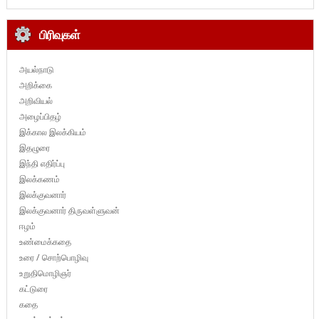
பிரிவுகள்
அயல்நாடு
அறிக்கை
அறிவியல்
அழைப்பிதழ்
இக்கால இலக்கியம்
இதழுரை
இந்தி எதிர்ப்பு
இலக்கணம்
இலக்குவனார்
இலக்குவனார் திருவள்ளுவன்
ஈழம்
உண்மைக்கதை
உரை / சொற்பொழிவு
உறுதிமொழிஞர்
கட்டுரை
கதை