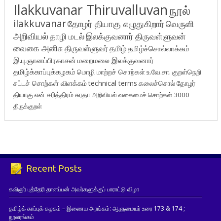
Ilakkuvanar Thiruvalluvan
நூல்
ilakkuvanar
தோழர் தியாகு எழுதுகிறார்
வெருளி
அறிவியல்
தாழி மடல்
இலக்குவனார் திருவள்ளுவன்
வைகை அனிசு
திருவள்ளுவர்
தமிழ்
தமிழ்ச்சொல்லாக்கம்
இ.பு.ஞானப்பிரகாசன்
மறைமலை இலக்குவனார்
தமிழ்க்காப்புக்கழகம்
மொழி மாற்றச் சொற்கள்
உ.வே.சா.
குறள்நெறி
சட்டச் சொற்கள் விளக்கம்
technical terms
கலைச்சொல்
தோழர்
தியாகு
என் சரித்திரம்
சுரதா
அறிவியல் வகைமைச் சொற்கள் 3000
திருக்குறள்
Recent Posts
கவிஞர் புத்தேரி தானப்பன் அவர்களுக்குப் பாராட்டு விழா
தமிழ்க் காப்புக் கழகம் – இணைய அரங்கம்: ஆளுமையர் உரை 173 & 174 ;
நூலரங்கம்