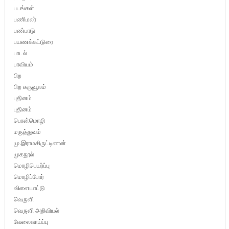
படங்கள்
பணிமலர்
பண்பாடு
பயணக்கட்டுரை
பாடல்
பாவியம்
பிற
பிற கருவூலம்
புதினம்
புதினம்
பொன்மொழி
மருத்துவம்
மு.இராமகிருட்டிணன்
முகநூல்
மொழிபெயர்ப்பு
மொழிப்போர்
விளையாட்டு
வெருளி
வெருளி அறிவியல்
வேலைவாய்ப்பு