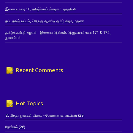
இணைய உரை 10, தமிழ்க்காப்புக்கழகம், புதுதில்லி
நட்பு தமிழ் வட்டம், 7ஆவது ஆண்டு தமிழ் விழா, மதுரை
தமிழ்க் காப்புக் கழகம் – இணைய அரங்கம்: ஆளுமையர் உரை 171 & 172 ;
நூலரங்கம்
Recent Comments
Hot Topics
85 சித்தர் நூல்கள் விவரம் - பொன்னையா சாமிகள்
(29)
நோக்கம்
(26)