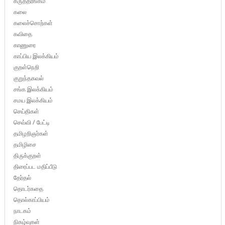
கருத்தரங்கம்
கலை
கலைச்சொற்கள்
கவிதை
காணுரை
காப்பிய இலக்கியம்
குறள்நெறி
குறுந்தகவல்
சங்க இலக்கியம்
சமய இலக்கியம்
செய்திகள்
செவ்வி / பேட்டி
தமிழறிஞர்கள்
தமிழிசை
திருக்குறள்
திரைப்பட மதிப்பீடு
தேர்தல்
தொடர்கதை
தொல்காப்பியம்
நாடகம்
நிகழ்வுகள்