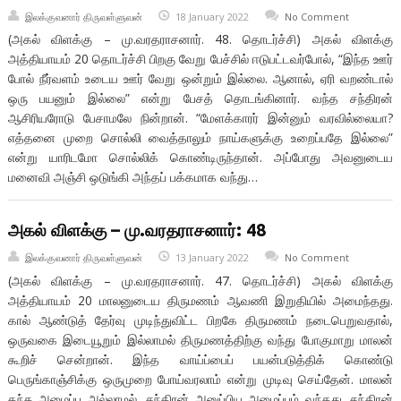
இலக்குவனார் திருவள்ளுவன்
18 January 2022
No Comment
(அகல் விளக்கு – மு.வரதராசனார். 48. தொடர்ச்சி) அகல் விளக்கு
அத்தியாயம் 20 தொடர்ச்சி பிறகு வேறு பேச்சில் ஈடுபட்டவர்போல், “இந்த ஊர்
போல் நீர்வளம் உடைய ஊர் வேறு ஒன்றும் இல்லை. ஆனால், ஏரி வறண்டால்
ஒரு பயனும் இல்லை” என்று பேசத் தொடங்கினார். வந்த சந்திரன்
ஆசிரியரோடு பேசாமலே நின்றான். “மேளக்காரர் இன்னும் வரவில்லையா?
எத்தனை முறை சொல்லி வைத்தாலும் நாய்களுக்கு உறைப்பதே இல்லை”
என்று யாரிடமோ சொல்லிக் கொண்டிருந்தான். அப்போது அவனுடைய
மனைவி அஞ்சி ஒடுங்கி அந்தப் பக்கமாக வந்து…
அகல் விளக்கு – மு.வரதராசனார்: 48
இலக்குவனார் திருவள்ளுவன்
13 January 2022
No Comment
(அகல் விளக்கு – மு.வரதராசனார். 47. தொடர்ச்சி) அகல் விளக்கு
அத்தியாயம் 20 மாலனுடைய திருமணம் ஆவணி இறுதியில் அமைந்தது.
கால் ஆண்டுத் தேர்வு முடிந்துவிட்ட பிறகே திருமணம் நடைபெறுவதால்,
ஒருவகை இடையூறும் இல்லாமல் திருமணத்திற்கு வந்து போகுமாறு மாலன்
கூறிச் சென்றான். இந்த வாய்ப்பைப் பயன்படுத்திக் கொண்டு
பெருங்காஞ்சிக்கு ஒருமுறை போய்வரலாம் என்று முடிவு செய்தேன். மாலன்
தந்த அழைப்பு அல்லாமல், சந்திரன் அனுப்பிய அழைப்பும் வந்தது. சந்திரன்