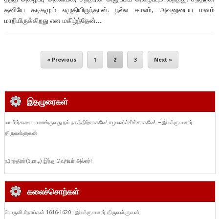
தனியே கடிதமும் எழுதியிருந்தான். நல்ல காலம், அவனுடைய மனம்
மாறியிருக்கிறது என மகிழ்ந்தேன்….
« Previous
1
2
3
Next »
இதழுரைகள்
மாவீரர்களை வணங்குவது நம் நலத்திற்காகவே! ஈழமலர்ச்சிக்காகவே! – இலக்குவனார்
திருவள்ளுவன்
நரேந்திரர்(மோடி) இந்து வெறியர் அல்லர்!
கலைச்சொற்கள்
வெருளி நோய்கள் 1616-1620 : இலக்குவனார் திருவள்ளுவன்