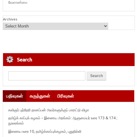
வேளாண்மை
Archives
Search
பதிவுகள்
கருத்துகள்
பிரிவுகள்
கவிஞர் புத்தேரி தானப்பன் அவர்களுக்குப் பாராட்டு விழா
தமிழ்க் காப்புக் கழகம் – இணைய அரங்கம்: ஆளுமையர் உரை 173 & 174 ;
நூலரங்கம்
இணைய உரை 10, தமிழ்க்காப்புக்கழகம், புதுதில்லி