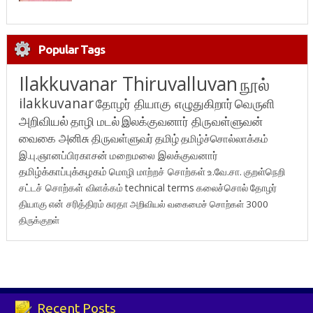
Popular Tags
Ilakkuvanar Thiruvalluvan
நூல்
ilakkuvanar
தோழர் தியாகு எழுதுகிறார்
வெருளி
அறிவியல்
தாழி மடல்
இலக்குவனார் திருவள்ளுவன்
வைகை அனிசு
திருவள்ளுவர்
தமிழ்
தமிழ்ச்சொல்லாக்கம்
இ.பு.ஞானப்பிரகாசன்
மறைமலை இலக்குவனார்
தமிழ்க்காப்புக்கழகம்
மொழி மாற்றச் சொற்கள்
உ.வே.சா.
குறள்நெறி
சட்டச் சொற்கள் விளக்கம்
technical terms
கலைச்சொல்
தோழர்
தியாகு
என் சரித்திரம்
சுரதா
அறிவியல் வகைமைச் சொற்கள் 3000
திருக்குறள்
Recent Posts