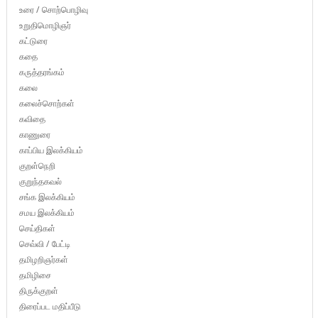
உரை / சொற்பொழிவு
உறுதிமொழிஞர்
கட்டுரை
கதை
கருத்தரங்கம்
கலை
கலைச்சொற்கள்
கவிதை
காணுரை
காப்பிய இலக்கியம்
குறள்நெறி
குறுந்தகவல்
சங்க இலக்கியம்
சமய இலக்கியம்
செய்திகள்
செவ்வி / பேட்டி
தமிழறிஞர்கள்
தமிழிசை
திருக்குறள்
திரைப்பட மதிப்பீடு