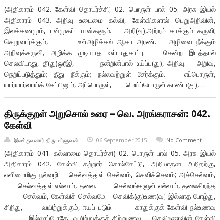
(அதிகாரம் 042. கேள்வி தொடர்ச்சி) 02. பொருள் பால் 05. அரசு இயல்
அதிகாரம் 043. அறிவு உடைமை கல்வி, கேள்விகளால் பெறுஅறிவின்,
இலக்கணமும், பன்முகப் பயன்களும். அறி(வு),அற்றம் காக்கும் கருவி;
செறுவார்க்கும், உள்அழிக்கல் ஆகா அரண். அழிவை நீக்கும்
அறிவுக்கருவி, அழிக்க முடியாத உள்பாதுகாப்பு. சென்ற இடத்தால்
செலவிடாது, தீ(து)ஒரீஇ, நன்றின்பால் உய்ப்ப(து), அறிவு. அறிவு,
நெறிப்படுத்தும்; தீது நீக்கும்; நல்லவற்றுள் சேர்க்கும். எப்பொருள்,
யார்யார்வாய்க் கேட்பினும், அப்பொருள், மெய்ப்பொருள் காண்ப(து),…
திருக்குறள் அறுசொல் உரை – வெ. அரங்கராசன்: 042.
கேள்வி
இலக்குவனார் திருவள்ளுவன்
06 September 2015
No Comment
(அதிகாரம் 041. கல்லாமை தொடர்ச்சி) 02. பொருள் பால் 05. அரசு இயல்
அதிகாரம் 042. கேள்வி கற்றார் சொல்கேட்டு, அறியாதன அறிதற்கு,
எளிமைமிகு நல்வழி. செல்வத்துள் செல்வம், செவிச்செவம்; அச்செல்வம்,
செல்வத்துள் எல்லாம், தலை. செல்வங்களுள் எல்லாம், தலைசிறந்த
செல்வம், கேள்விச் செல்வமே. செவிக்(கு)உண(வு) இல்லாத போழ்து,
சிறிது, வயிற்றுக்கும், ஈயப் படும். காதுக்குக் கேள்வி நல்உணவு
இல்லாப்போதே, வயிற்றுக்குச் சிற்றுணவு. செவிஉணவின் கேள்வி