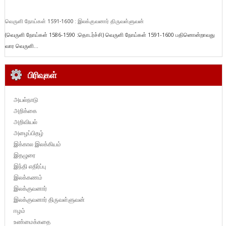
வெருளி நோய்கள் 1591-1600 : இலக்குவனார் திருவள்ளுவன்
(வெருளி நோய்கள் 1586-1590 :தொடர்ச்சி) வெருளி நோய்கள் 1591-1600 பதினொன்றாவது
வார வெருளி...
பிரிவுகள்
அயல்நாடு
அறிக்கை
அறிவியல்
அழைப்பிதழ்
இக்கால இலக்கியம்
இதழுரை
இந்தி எதிர்ப்பு
இலக்கணம்
இலக்குவனார்
இலக்குவனார் திருவள்ளுவன்
ஈழம்
உண்மைக்கதை