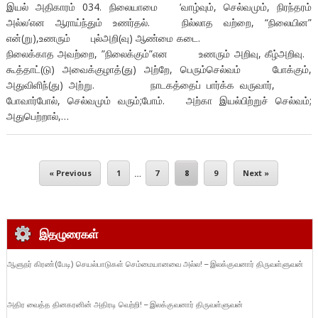
இயல் அதிகாரம் 034. நிலையாமை ‘வாழ்வும், செல்வமும், நிரந்தரம்
அல்ல’என ஆராய்ந்தும் உணர்தல். நில்லாத வற்றை, “நிலையின”
என்(று),உணரும் புல்அறி(வு) ஆண்மை கடை.
நிலைக்காத அவற்றை, ”நிலைக்கும்”என உணரும் அறிவு, கீழ்அறிவு.
கூத்தாட்(டு) அவைக்குழாத்(து) அற்றே, பெரும்செல்வம் போக்கும்,
அதுவிளிந்(து) அற்று. நாடகத்தைப் பார்க்க வருவார்,
போவார்போல், செல்வமும் வரும்;போம். அற்கா இயல்பிற்றுச் செல்வம்;
அதுபெற்றால்,…
« Previous
1
…
7
8
9
Next »
இதழுரைகள்
ஆளுநர் கிரண்(பேடி) செயல்பாடுகள் செம்மையானவை அல்ல! – இலக்குவனார் திருவள்ளுவன்
அதிர வைத்த தினகரனின் அதிரடி வெற்றி! – இலக்குவனார் திருவள்ளுவன்