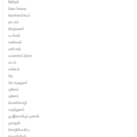
தேர்தல்
தொடர்கதை
தொல்காப்பியம்
நாடகம்
நிகழ்வுகள்
படங்கள்
பணிமலர்
பண்பாடு
பயணக்கட்டுரை
பாடல்
பாவியம்
பிற
பிற கருவூலம்
புதினம்
புதினம்
பொன்மொழி
மருத்துவம்
மு.இராமகிருட்டிணன்
முகநூல்
மொழிபெயர்ப்பு
மொழிப்போர்