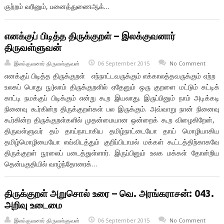
குற்றம் வரினும், பனைத்துணைஆக்…
எனக்குப் பிடித்த திருக்குறள் – இலக்குவனார்
திருவள்ளுவன்
இலக்குவனார் திருவள்ளுவன்
06 September 2015
No Comment
எனக்குப் பிடித்த திருக்குறள் எந்நாட்டவருக்கும் எக்காலத்தவருக்கும் ஏற்ற
உலகப் பொது நு}லாம் திருக்குறளில் ஏதேனும் ஒரு குறளை மட்டும் சுட்டிக்
காட்டி நமக்குப் பிடிக்கும் என்று கூற இயலாது. இருப்பினும் நாம் அடிக்கடி
நினைவு கூர்கின்ற திருக்குறள்கள் பல இருக்கும். அவ்வாறு நான் நினைவு
கூர்கின்ற திருக்குறள்களில் முதன்மையான ஒன்றைக் கூற விழைகிறேன்,
திருவள்ளுவர் தம் தாய்நாடாகிய தமிழ்நாட்டையோ தாய் மொழியாகிய
தமிழ்மொழியையோ எவ்விடத்தும் குறிப்பிடாமல் மக்கள் கூட்டத்திற்காகவே
திருக்குறள் நூலைப் படைத்துள்ளார். இருப்பினும் உலக மக்கள் தோன்றிய
தென்பகுதியில் வாழ்ந்தோரைக்…
திருக்குறள் அறுசொல் உரை – வெ. அரங்கராசன்: 043.
அறிவு உடைமை
இலக்குவனார் திருவள்ளுவன்
06 September 2015
No Comment