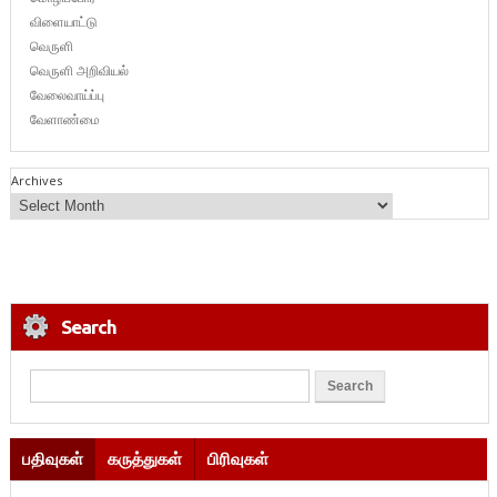
விளையாட்டு
வெருளி
வெருளி அறிவியல்
வேலைவாய்ப்பு
வேளாண்மை
Archives
Search
பதிவுகள்
கருத்துகள்
பிரிவுகள்