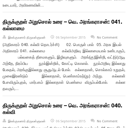
உடையார், அவிஉணவின்…
திருக்குறள் அறுசொல் உரை – வெ. அரங்கராசன்: 041.
கல்லாமை
இலக்குவனார் திருவள்ளுவன்
06 September 2015
No Comment
(அதிகாரம் 040. கல்வி தொடர்ச்சி) 02. பொருள் பால் 05. அரசு இயல்
அதிகாரம் 041. கல்லாமை கல்விஅறிவு இல்லாமையால் உண்டாகும்,
பல்வகைத் தீமைகளும், இழிவுகளும். அரங்(கு)இன்றி, வட்(டு)ஆடி
அற்றே, நிரம்பிய நூல்இன்றிக், கோட்டி கொளல். நூல்அறிவு இல்லாது
பேசுதல், அரங்குஇல்லாது சூதுஆடல் போல். கல்லாதான், சொல்காம் உறுதல்,
முலைஇரண்டும் இல்லாதாள், பெண்காம்உற்(று) அற்று. கல்லான்
பேசவிரும்புதல், மார்பகம் இல்லாதாள் பெண்மை விரும்பல்போல். கல்லா
தவரும்,…
திருக்குறள் அறுசொல் உரை – வெ. அரங்கராசன்: 040.
கல்வி
இலக்குவனார் திருவள்ளுவன்
06 September 2015
No Comment