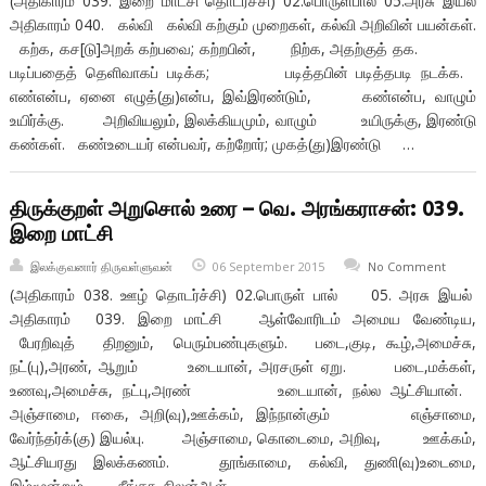
(அதிகாரம் 039. இறை மாட்சி தொடர்ச்சி) 02.பொருள்பால் 05.அரசு இயல்
அதிகாரம் 040. கல்வி கல்வி கற்கும் முறைகள், கல்வி அறிவின் பயன்கள்.
கற்க, கச[டு]அறக் கற்பவை; கற்றபின், நிற்க, அதற்குத் தக.
படிப்பதைத் தெளிவாகப் படிக்க; படித்தபின் படித்தபடி நடக்க.
எண்என்ப, ஏனை எழுத்(து)என்ப, இவ்இரண்டும், கண்என்ப, வாழும்
உயிர்க்கு. அறிவியலும், இலக்கியமும், வாழும் உயிருக்கு, இரண்டு
கண்கள். கண்உடையர் என்பவர், கற்றோர்; முகத்(து)இரண்டு …
திருக்குறள் அறுசொல் உரை – வெ. அரங்கராசன்: 039.
இறை மாட்சி
இலக்குவனார் திருவள்ளுவன்
06 September 2015
No Comment
(அதிகாரம் 038. ஊழ் தொடர்ச்சி) 02.பொருள் பால் 05. அரசு இயல்
அதிகாரம் 039. இறை மாட்சி ஆள்வோரிடம் அமைய வேண்டிய,
பேரறிவுத் திறனும், பெரும்பண்புகளும். படை,குடி, கூழ்,அமைச்சு,
நட்(பு),அரண், ஆறும் உடையான், அரசருள் ஏறு. படை,மக்கள்,
உணவு,அமைச்சு, நட்பு,அரண் உடையான், நல்ல ஆட்சியான்.
அஞ்சாமை, ஈகை, அறி(வு),ஊக்கம், இந்நான்கும் எஞ்சாமை,
வேர்ந்தர்க்(கு) இயல்பு. அஞ்சாமை, கொடைமை, அறிவு, ஊக்கம்,
ஆட்சியரது இலக்கணம். தூங்காமை, கல்வி, துணி(வு)உடைமை,
இம்மூன்றும், நீங்கா, நிலன்ஆள்…