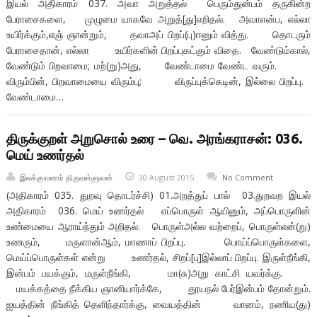
இயல் அதிகாரம் 037. அவா அறுத்தல் பெரும்துன்பம் தருகின்ற
பேராசைகளை, முழுமை யாகவே அறுத்[து]எறிதல். அவாஎன்ப, எல்லா
உயிர்க்கும்,எஞ் ஞான்றும், தவாஅப் பிறப்(பு)ஈனும் வித்து. தொடரும்
பேராசைதான், எல்லா உயிர்களின் பிறப்புகட்கும் விதை. வேண்டும்கால்,
வேண்டும் பிறவாமை; மற்(று)அது, வேண்டாமை வேண்ட வரும்.
விரும்பின், பிறவாமையை விரும்பு; விருப்புக்கெடின், இல்லை பிறப்பு.
வேண்டாமை…
திருக்குறள் அறுசொல் உரை – வெ. அரங்கராசன்: 036.
மெய் உணர்தல்
இலக்குவனார் திருவள்ளுவன்
30 August 2015
No Comment
(அதிகாரம் 035. துறவு தொடர்ச்சி) 01.அறத்துப் பால் 03.துறவற இயல்
அதிகாரம் 036. மெய் உணர்தல் எப்பொருள் ஆயினும், அப்பொருளின்
உண்மையை ஆராய்ந்தும் அறிதல். பொருள்அல்ல வற்றைப், பொருள்என்(று)
உணரும், மருளான்ஆம், மாணாப் பிறப்பு. பொய்ப்பொருள்களை,
மெய்ப்பொருள்கள் என்று உணர்தல், சிறப்[பு]இல்லாப் பிறப்பு. இருள்நீங்கி,
இன்பம் பயக்கும், மருள்நீங்கி, மா(சு)அறு காட்சி யவர்க்கு.
மயக்கத்தை நீக்கிய ஞானியார்க்கே, தூயநல் பேர்இன்பம் தோன்றும்.
ஐயத்தின் நீங்கித் தெளிந்தார்க்கு, வையத்தின் வானம், நணிய(து)