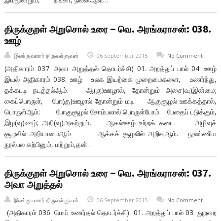
திருக்குறள் அறுசொல் உரை – வெ. அரங்கராசன்: 038.
ஊழ்
இலக்குவனார் திருவள்ளுவன்
06 September 2015
No Comment
(அதிகாரம் 037. அவா அறுத்தல் தொடர்ச்சி) 01. அறத்துப் பால் 04. ஊழ்
இயல் அதிகாரம் 038. ஊழ் உலக இயற்கை முறைமைகளை, உணர்ந்து,
தக்கபடி நடத்தல்ஆம். ஆ(கு)ஊழால், தோன்றும் அசை(வு)இன்மை;
கைப்பொருள், போ(கு)ஊழால் தோன்றும் மடி. ஆகுசூழல் ஊக்கத்தால்,
பொருள்ஆம்; போகுசூழல் சோம்பலால் பொருள்போம். பேதைப் படுக்கும்,
இழ(வு)ஊழ்; அறி(வு)அகற்றும், ஆகல்ஊழ் உற்றக் கடை. அழிவுச்
சூழலில் அறியாமைஆம் ஆக்கச் சூழலில் அறிவுஆம். நுண்ணிய
நூல்பல கற்பினும், மற்றும்,தன்…
திருக்குறள் அறுசொல் உரை – வெ. அரங்கராசன்: 037.
அவா அறுத்தல்
இலக்குவனார் திருவள்ளுவன்
06 September 2015
No Comment
(அதிகாரம் 036. மெய் உணர்தல் தொடர்ச்சி) 01. அறத்துப் பால் 03. துறவற