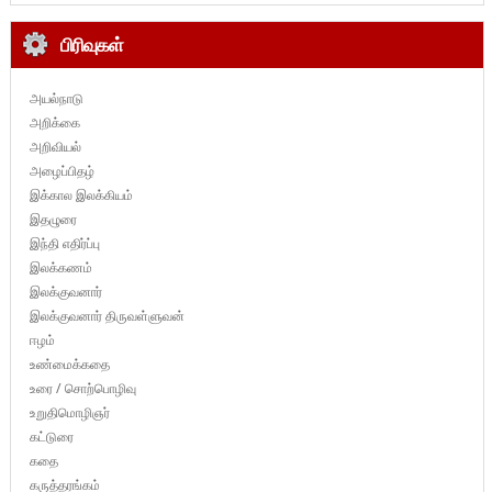
பிரிவுகள்
அயல்நாடு
அறிக்கை
அறிவியல்
அழைப்பிதழ்
இக்கால இலக்கியம்
இதழுரை
இந்தி எதிர்ப்பு
இலக்கணம்
இலக்குவனார்
இலக்குவனார் திருவள்ளுவன்
ஈழம்
உண்மைக்கதை
உரை / சொற்பொழிவு
உறுதிமொழிஞர்
கட்டுரை
கதை
கருத்தரங்கம்