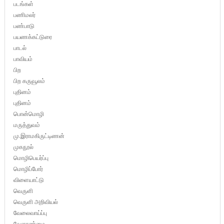
படங்கள்
பணிமலர்
பண்பாடு
பயணக்கட்டுரை
பாடல்
பாவியம்
பிற
பிற கருவூலம்
புதினம்
புதினம்
பொன்மொழி
மருத்துவம்
மு.இராமகிருட்டிணன்
முகநூல்
மொழிபெயர்ப்பு
மொழிப்போர்
விளையாட்டு
வெருளி
வெருளி அறிவியல்
வேலைவாய்ப்பு
வேளாண்மை