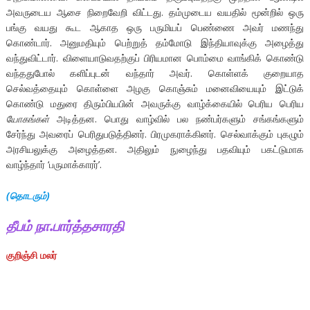
அவருடைய ஆசை நிறைவேறி விட்டது. தம்முடைய வயதில் மூன்றில் ஒரு
பங்கு வயது கூட ஆகாத ஒரு பருமியப் பெண்ணை அவர் மணந்து
கொண்டார். அனுமதியும் பெற்றுத் தம்மோடு இந்தியாவுக்கு அழைத்து
வந்துவிட்டார். விளையாடுவதற்குப் பிரியமான பொம்மை வாங்கிக் கொண்டு
வந்ததுபோல் களிப்புடன் வந்தார் அவர். கொள்ளக் குறையாத
செல்வத்தையும் கொள்ளை அழகு கொஞ்சும் மனைவியையும் இட்டுக்
கொண்டு மதுரை திரும்பியபின் அவருக்கு வாழ்க்கையில் பெரிய பெரிய
யோகங்கள்
அடித்தன. பொது வாழ்வில் பல நண்பர்களும் சங்கங்களும்
சேர்ந்து அவரைப் பெரிதுபடுத்தினர். பிரமுகராக்கினர். செல்வாக்கும் புகழும்
அரசியலுக்கு அழைத்தன. அதிலும் நுழைந்து பதவியும் பகட்டுமாக
வாழ்ந்தார் ‘பருமாக்காரர்’.
(தொடரும்)
தீபம்
நா.பார்த்தசாரதி
குறிஞ்சி மலர்