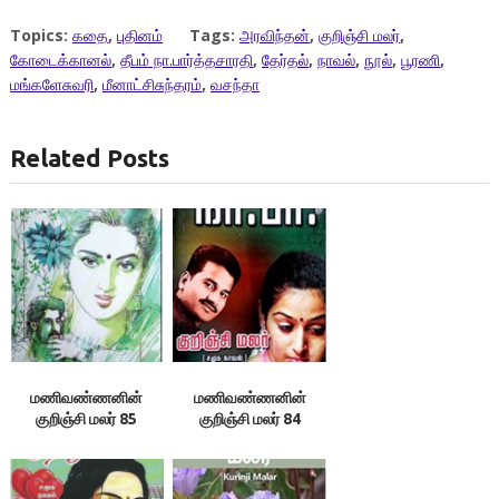
Topics:
கதை
,
புதினம்
Tags:
அரவிந்தன்
,
குறிஞ்சி மலர்
,
கோடைக்கானல்
,
தீபம் நா.பார்த்தசாரதி
,
தேர்தல்
,
நாவல்
,
நூல்
,
பூரணி
,
மங்களேசுவரி
,
மீனாட்சிசுந்தரம்
,
வசந்தா
Related Posts
மணிவண்ணனின்
மணிவண்ணனின்
குறிஞ்சி மலர் 85
குறிஞ்சி மலர் 84