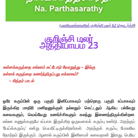
(
மணிவண்ணனின் குறிஞ்சி மலர் 62 தொடர்ச்சி
)
குறிஞ்சி
மலர்
அத்தியாயம்
23
கள்ளக்கருத்தை எல்லாம் கட்டோடு வேரறுத்து – இங்கு
உள்ளக் கருத்தை உணர்ந்திருப்பது எக்காலம்?
– சித்தர் பாடல்
ஒரே கரும்பின் ஒரு பகுதி இனிப்பாகவும் மற்றொரு பகுதி உப்பாகவும்
இருக்கிற மாதிரி மனிதனுக்குள் நல்லதும் கெட்டதும் ஆகிய பல்வேறு
சுவைகளும், வெவ்வேறு உணர்ச்சிகளும் கலந்து இணைந்திருக்கின்றன
.
எல்லா கணுக்களுமே உப்பாக இருக்கிற ஒருவகைக் கரும்பு உண்டு. அதற்குப்
‘பேய்க்கரும்பு’ என்று பெயரிட்டிருக்கிறார்கள். அதற்குக் கரும்பு போலவே
தோற்றம் இருக்கும். ஆனால் கரும்பின் இனிமைச் சுவைதான் இராது. பெரிய