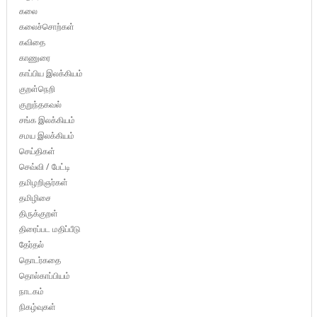
கலை
கலைச்சொற்கள்
கவிதை
காணுரை
காப்பிய இலக்கியம்
குறள்நெறி
குறுந்தகவல்
சங்க இலக்கியம்
சமய இலக்கியம்
செய்திகள்
செவ்வி / பேட்டி
தமிழறிஞர்கள்
தமிழிசை
திருக்குறள்
திரைப்பட மதிப்பீடு
தேர்தல்
தொடர்கதை
தொல்காப்பியம்
நாடகம்
நிகழ்வுகள்