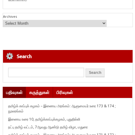
Archives
Search
பதிவுகள்
கருத்துகள்
பிரிவுகள்
தமிழ்க் காப்புக் கழகம் – இணைய அரங்கம்: ஆளுமையர் உரை 173 & 174 ;
நூலரங்கம்
இணைய உரை 10, தமிழ்க்காப்புக்கழகம், புதுதில்லி
நட்பு தமிழ் வட்டம், 7ஆவது ஆண்டு தமிழ் விழா, மதுரை
தமிழ்க் காப்புக் கழகம் – இணைய அரங்கம்: ஆளுமையர் உரை 171 & 172 ;