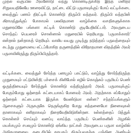
முதல் வகுப்பில் அவனோடு வந்து கொண்டிருக்கிற இந்த மனிதர்
சிறுவயதிலேயே ஊரைவிட்டு, நாட்டை விட்டு பருமாவுக்குப் போய் வட்டிக்கடை
வைத்துப் பணம் திரட்டிக் கொண்டு திரும்பி வந்தவர். திரும்பி வந்தபின்
கிராமத்துக்கு
ப் போகாமல் பலவிதமான வாழ்க்கை வசதிகளுக்காக
மதுரையிலே பங்களா கட்டிக் கொண்டு குடியேறிவிட்டார். அவருடைய
சொந்தப் பெயரைச் சொன்னால் மதுரையில் தெரியாது. ‘பருமாக்காரர்’
என்றால் நன்றாகத் தெரியும். வாலிப வயது முடிந்து நடுத்தரப் பருவத்தையும்
கடந்து முதுமையை எட்டப்போகிற தருணத்தில் விநோதமான விதத்தில் அவர்
பருமாவிலிருந்து திரும்பியிருந்தார்.
வட்டிக்கடை வைத்துச் சேர்த்த பணமும் பகட்டும், வாழ்ந்து சோர்ந்திருந்த
முதுமையும் மட்டுமின்றி; பச்சைக் கிளிபோல் எழில் கொஞ்சும் பருமியப் பெண்
ஒருத்தியையும் சேர்த்துக் கொண்டு வந்திருந்தார் அவர். பருமாவுக்குப்
போகும்போது ஒற்றைக் கட்டையாகப் போனவர் அவர். அதற்காக எப்போதும்
ஒற்றைக் கட்டையாக இருக்க வேண்டுமா என்ன? சந்தர்ப்பங்களும்
ஆசைகளும் அருகருகே நெருங்குகிற போது எத்தனையோ நினைவுகள்
தானாகவும் எளிதாகவும் நிறைவேறிவிடுகின்றன. உள்ளத்தைப் பித்துக்
கொள்ளச் செய்யும் வனப்பு வாய்ந்த பருமியப் பெண்களின் அழகில்
மயக்கமும் சபலமும் கொண்டு ஏங்கிய நாட்கள் அவருடைய பருமா வாழ்வில்
அதிகமானவை. கடைசியில் தாயகம் திரும்புவதற்கு முந்தின ஆண்டில்