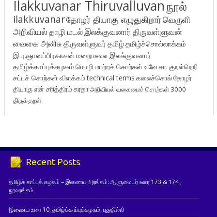
Ilakkuvanar Thiruvalluvan
நூல்
ilakkuvanar
தோழர் தியாகு எழுதுகிறார்
வெருளி
அறிவியல்
தாழி மடல்
இலக்குவனார் திருவள்ளுவன்
வைகை அனிசு
திருவள்ளுவர்
தமிழ்
தமிழ்ச்சொல்லாக்கம்
இ.பு.ஞானப்பிரகாசன்
மறைமலை இலக்குவனார்
தமிழ்க்காப்புக்கழகம்
மொழி மாற்றச் சொற்கள்
உ.வே.சா.
குறள்நெறி
சட்டச் சொற்கள் விளக்கம்
technical terms
கலைச்சொல்
தோழர்
தியாகு
என் சரித்திரம்
சுரதா
அறிவியல் வகைமைச் சொற்கள் 3000
திருக்குறள்
Recent Posts
தமிழ்க் காப்புக் கழகம் – இணைய அரங்கம்: ஆளுமையர் உரை 173 & 174 ;
நூலரங்கம்
இணைய உரை 10, தமிழ்க்காப்புக்கழகம், புதுதில்லி