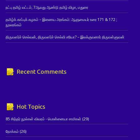
நட்பு தமிழ் வட்டம், 7ஆவது ஆண்டு தமிழ் விழா, மதுரை
தமிழ்க் காப்புக் கழகம் – இணைய அரங்கம்: ஆளுமையர் உரை 171 & 172 ;
நூலரங்கம்
திருவளர்ச் செல்வன், திருவளர்ச் செல்வி சரியா? – இலக்குவனார் திருவள்ளுவன்
Recent Comments
Hot Topics
85 சித்தர் நூல்கள் விவரம் - பொன்னையா சாமிகள்
(29)
நோக்கம்
(26)