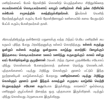
மனிதர்களைப் போல் தோன்றிக் கொண்டு பெருந்தன்மை சிறிதுமில்லாத
கயவர்களாய்க் கொடியவர்களாய் வாழும் மனிதர்கள் சிலர் நல்ல அரிசியில்
கல்போல் சமூகத்தில் கலந்திருக்கிறார்கள்.
இவர்கள் வெளித்
தோற்றத்துக்குக் கரும்பு போல் தோன்றினாலும் உண்மையில் சுவை வேறுபடும்
பேய்க் கரும்பு போன்றவர்கள் தான்.
கிராமத்திலிருந்து
தன்னோடு மதுரைக்கு வந்த அந்தப் பெரிய மனிதரின்
சுய
உருவம் புரிந்த போது அரவிந்தனுக்கு உள்ளம் கொதித்தது.
உள்ளக் கருத்து
ஒன்றும் கள்ளக் கருத்து ஒன்றுமாக வாழ்ந்து ஏமாற்றிப் பிழைக்கும்
இத்தகைய கொடியவர்களை உலகம் உணர்ந்து கருவறுக்கும் காலம் என்று
வரப் போகிறதென்று குமுறினான்
அவன். அந்த ஆளை முதலிலேயே சரியாகப்
புரிந்து கொள்ளாமல் போனதற்காகத் தன்னை நொந்து கொண்டான்.
புத்தகங்களைப் படித்து அறிந்து கொள்ளும் ஞானம் மட்டும் இந்த
நூற்றாண்டின் வாழ்க்கைக்குப் போதாது.
மனிதர்களைப் படித்து அறிந்து
கொள்ளும் ஞானம் தான் இந்தக் காலத்துச் சமுதாய வாழ்வில் வெற்றி
பெறுவதற்குச் சரியான கரு
வியாக இருக்கிறது. காரணம்? ஒவ்வொரு
மனிதனும் குழப்பங்கள் நிறைந்த ஒரு புத்தகமாக இருக்கிறான். படித்துப்
புரிந்து கொள்வது அருமையாக இருக்கிறது.