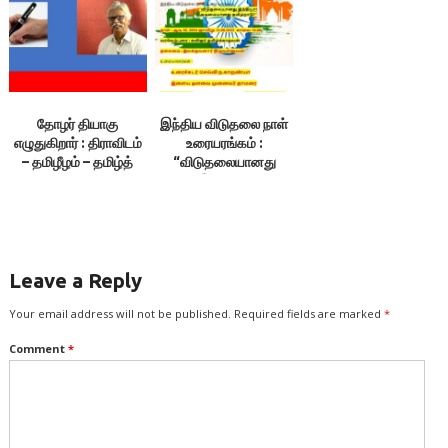
தோழர் தியாகு
இந்திய விடுதலை நாள்
எழுதுகிறார் : திராவிடம்
உரையரங்கம் :
– தமிழீழம் – தமிழ்த்
“விடுதலையானது
தேசியம்
இந்தியா!
அடிமையானது
தமிழ்நாடு?”
Leave a Reply
Your email address will not be published.
Required fields are marked
*
Comment
*