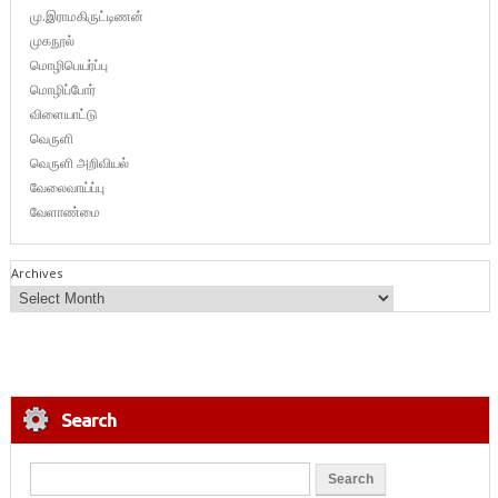
மு.இராமகிருட்டிணன்
முகநூல்
மொழிபெயர்ப்பு
மொழிப்போர்
விளையாட்டு
வெருளி
வெருளி அறிவியல்
வேலைவாய்ப்பு
வேளாண்மை
Archives
Search