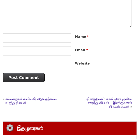
Name
*
Email
*
Website
«
கல்லறைகள் கண்ணீர் விடுவதற்கல்ல !
புரட்சித்திலகம் காசுட்டிரோ முன்பே
– ஈழத்து நிலவன்
மறைந்து விட்டார் – இலக்குவனார்
திருவள்ளுவன்
»
இதழுரைகள்