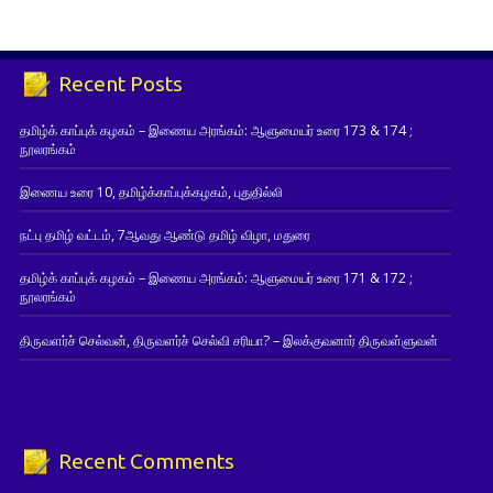
Recent Posts
தமிழ்க் காப்புக் கழகம் – இணைய அரங்கம்: ஆளுமையர் உரை 173 & 174 ;
நூலரங்கம்
இணைய உரை 10, தமிழ்க்காப்புக்கழகம், புதுதில்லி
நட்பு தமிழ் வட்டம், 7ஆவது ஆண்டு தமிழ் விழா, மதுரை
தமிழ்க் காப்புக் கழகம் – இணைய அரங்கம்: ஆளுமையர் உரை 171 & 172 ;
நூலரங்கம்
திருவளர்ச் செல்வன், திருவளர்ச் செல்வி சரியா? – இலக்குவனார் திருவள்ளுவன்
Recent Comments