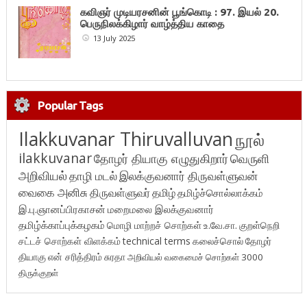
கவிஞர் முடியரசனின் பூங்கொடி : 97. இயல் 20.
பெருநிலக்கிழார் வாழ்த்திய காதை
13 July 2025
Popular Tags
Ilakkuvanar Thiruvalluvan
நூல்
ilakkuvanar
தோழர் தியாகு எழுதுகிறார்
வெருளி
அறிவியல்
தாழி மடல்
இலக்குவனார் திருவள்ளுவன்
வைகை அனிசு
திருவள்ளுவர்
தமிழ்
தமிழ்ச்சொல்லாக்கம்
இ.பு.ஞானப்பிரகாசன்
மறைமலை இலக்குவனார்
தமிழ்க்காப்புக்கழகம்
மொழி மாற்றச் சொற்கள்
உ.வே.சா.
குறள்நெறி
சட்டச் சொற்கள் விளக்கம்
technical terms
கலைச்சொல்
தோழர்
தியாகு
என் சரித்திரம்
சுரதா
அறிவியல் வகைமைச் சொற்கள் 3000
திருக்குறள்