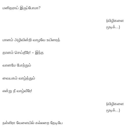
மனிதராய் இருப்போமா?
(விழிகளை
மூடிக்…)
மானம் அழிவின்றி வாழவே உயிரைத்
தானம் செய்தீரே! – இந்த
வானமே போற்றும்
வையகம் வாழ்த்தும்
என்று நீ வாழ்வீரே!
(விழிகளை
மூடிக்…)
நள்ளிரா வேளையில் கல்லறை தேடியே