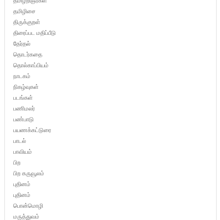
தமிழறிஞர்கள்
தமிழிசை
திருக்குறள்
திரைப்பட மதிப்பீடு
தேர்தல்
தொடர்கதை
தொல்காப்பியம்
நாடகம்
நிகழ்வுகள்
படங்கள்
பணிமலர்
பண்பாடு
பயணக்கட்டுரை
பாடல்
பாவியம்
பிற
பிற கருவூலம்
புதினம்
புதினம்
பொன்மொழி
மருத்துவம்