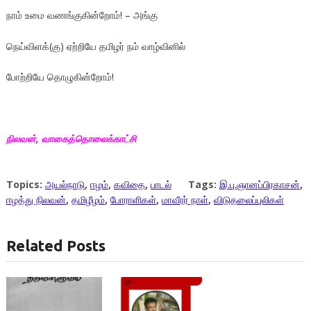
நாம் உமை வணங்குகின்றோம்! – அங்கு
நெய்விளக்(கு) ஏற்றியே தமிழர் நம் வாழ்வினில்
போற்றியே தொழுகின்றோம்!
நிலவன், வாகைத்தொலைக்காட்சி
Topics:
அயல்நாடு
,
ஈழம்
,
கவிதை
,
பாடல்
Tags:
இ.பு.ஞானப்பிரகாசன்
,
ஈழத்து நிலவன்
,
தமிழீழம்
,
போராளிகள்
,
மாவீரர் நாள்
,
விடுதலைப்புலிகள்
Related Posts