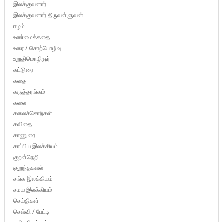
இலக்குவனார்
இலக்குவனார் திருவள்ளுவன்
ஈழம்
உண்மைக்கதை
உரை / சொற்பொழிவு
உறுதிமொழிஞர்
கட்டுரை
கதை
கருத்தரங்கம்
கலை
கலைச்சொற்கள்
கவிதை
காணுரை
காப்பிய இலக்கியம்
குறள்நெறி
குறுந்தகவல்
சங்க இலக்கியம்
சமய இலக்கியம்
செய்திகள்
செவ்வி / பேட்டி