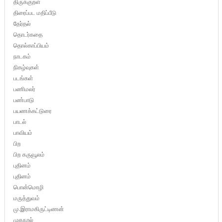
திருக்குறள்
திரைப்பட மதிப்பீடு
தேர்தல்
தொடர்கதை
தொல்காப்பியம்
நாடகம்
நிகழ்வுகள்
படங்கள்
பணிமலர்
பண்பாடு
பயணக்கட்டுரை
பாடல்
பாவியம்
பிற
பிற கருவூலம்
புதினம்
புதினம்
பொன்மொழி
மருத்துவம்
மு.இராமகிருட்டிணன்
முகநூல்