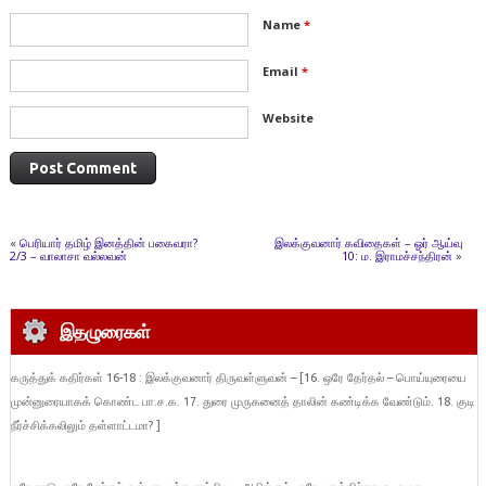
Name
*
Email
*
Website
«
பெரியார் தமிழ் இனத்தின் பகைவரா?
இலக்குவனார் கவிதைகள் – ஓர் ஆய்வு
2/3 – வாலாசா வல்லவன்
10: ம. இராமச்சந்திரன்
»
இதழுரைகள்
கருத்துக் கதிர்கள் 16-18 : இலக்குவனார் திருவள்ளுவன் – [16. ஒரே தேர்தல் – பொய்யுரையை
முன்னுரையாகக் கொண்ட பா.ச.க. 17. துரை முருகனைத் தாலின் கண்டிக்க வேண்டும். 18. குடி
நீர்ச்சிக்கலிலும் தள்ளாட்டமா? ]