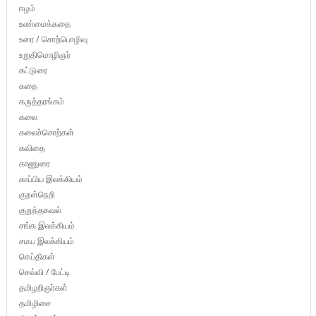
ஈழம்
உண்மைக்கதை
உரை / சொற்பொழிவு
உறுதிமொழிஞர்
கட்டுரை
கதை
கருத்தரங்கம்
கலை
கலைச்சொற்கள்
கவிதை
காணுரை
காப்பிய இலக்கியம்
குறள்நெறி
குறுந்தகவல்
சங்க இலக்கியம்
சமய இலக்கியம்
செய்திகள்
செவ்வி / பேட்டி
தமிழறிஞர்கள்
தமிழிசை