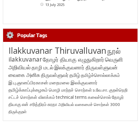
13 July 2025
Popular Tags
Ilakkuvanar Thiruvalluvan
நூல்
ilakkuvanar
தோழர் தியாகு எழுதுகிறார்
வெருளி
அறிவியல்
தாழி மடல்
இலக்குவனார் திருவள்ளுவன்
வைகை அனிசு
திருவள்ளுவர்
தமிழ்
தமிழ்ச்சொல்லாக்கம்
இ.பு.ஞானப்பிரகாசன்
மறைமலை இலக்குவனார்
தமிழ்க்காப்புக்கழகம்
மொழி மாற்றச் சொற்கள்
உ.வே.சா.
குறள்நெறி
சட்டச் சொற்கள் விளக்கம்
technical terms
கலைச்சொல்
தோழர்
தியாகு
என் சரித்திரம்
சுரதா
அறிவியல் வகைமைச் சொற்கள் 3000
திருக்குறள்