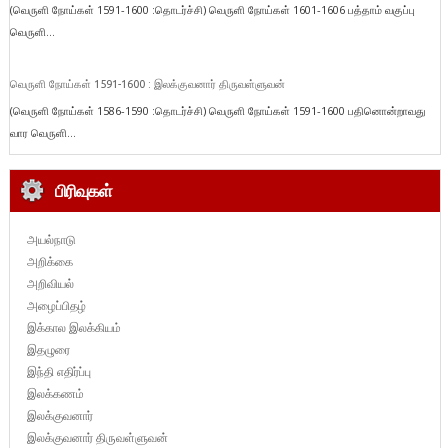
(வெருளி நோய்கள் 1591-1600 :தொடர்ச்சி) வெருளி நோய்கள் 1601-1606 பத்தாம் வகுப்பு
வெருளி...
வெருளி நோய்கள் 1591-1600 : இலக்குவனார் திருவள்ளுவன்
(வெருளி நோய்கள் 1586-1590 :தொடர்ச்சி) வெருளி நோய்கள் 1591-1600 பதினொன்றாவது
வார வெருளி...
பிரிவுகள்
அயல்நாடு
அறிக்கை
அறிவியல்
அழைப்பிதழ்
இக்கால இலக்கியம்
இதழுரை
இந்தி எதிர்ப்பு
இலக்கணம்
இலக்குவனார்
இலக்குவனார் திருவள்ளுவன்