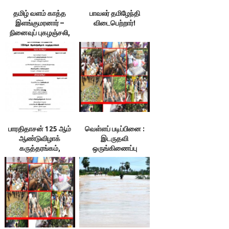
தமிழ் வளம் காத்த
பாவலர் தமிழேந்தி
இளங்குமரனார் –
விடைபெற்றார்!
நினைவுப் புகழஞ்சலி,
12.09.21
பாரதிதாசன் 125 ஆம்
வெள்ளப் படிப்பினை :
ஆண்டுவிழாக்
இடருதவி
கருத்தரங்கம்,
ஒருங்கிணைப்பு
சென்னைப்
மையங்களை
பல்கலைக்கழகம்
அமைத்திடுக!